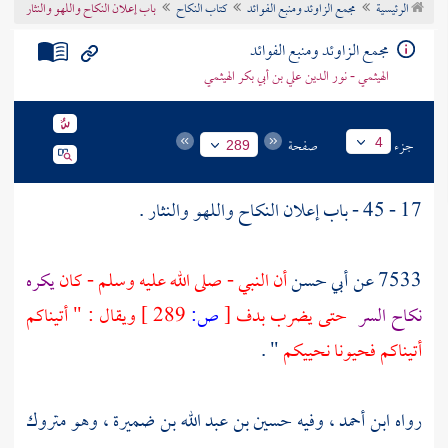
الرئيسية
مجمع الزاوئد ومنبع الفوائد
كتاب النكاح
باب إعلان النكاح واللهو والنثار
تراجم الأعلام
مجمع الزاوئد ومنبع الفوائد
الهيثمي - نور الدين علي بن أبي بكر الهيثمي
جزء
صفحة
4
289
17 - 45 - باب إعلان النكاح واللهو والنثار .
7533 عن
أبي حسن
أن النبي - صلى الله عليه وسلم - كان
يكره
نكاح السر
حتى يضرب بدف
[
ص:
289 ]
ويقال : " أتيناكم
أتيناكم فحيونا نحييكم
" .
رواه ابن
أحمد
، وفيه
حسين بن عبد الله بن ضميرة
، وهو متروك