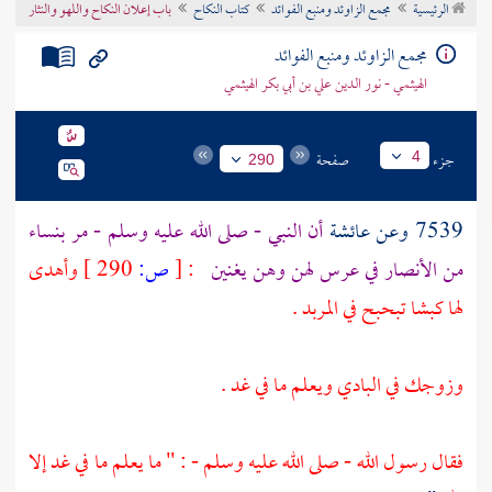
الرئيسية
مجمع الزاوئد ومنبع الفوائد
كتاب النكاح
باب إعلان النكاح واللهو والنثار
تراجم الأعلام
مجمع الزاوئد ومنبع الفوائد
الهيثمي - نور الدين علي بن أبي بكر الهيثمي
جزء
صفحة
4
290
7539 وعن
عائشة
أن النبي - صلى الله عليه وسلم - مر بنساء
من
الأنصار
في عرس لهن وهن يغنين
:
[
ص:
290 ]
وأهدى
لها كبشا تبحبح في المربد .
وزوجك في البادي ويعلم ما في غد .
فقال رسول الله - صلى الله عليه وسلم - : " ما يعلم ما في غد إلا