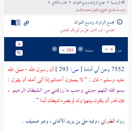
الرئيسية
مجمع الزاوئد ومنبع الفوائد
كتاب النكاح
تراجم الأعلام
باب ما جاء في الجماع والقول عنده والتستر
مجمع الزاوئد ومنبع الفوائد
الهيثمي - نور الدين علي بن أبي بكر الهيثمي
جزء
صفحة
4
293
7552 وعن
أبي أمامة
[
ص:
293 ]
أن رسول الله - صلى الله
عليه وسلم - قال : " لا يعجزن أحدكم إذا أتى أهله أن يقول :
بسم الله اللهم جنبني وجنب ما رزقتني من الشيطان الرجيم
،
فإن قدر أن يكون بينهما ولد لم يضره شيطان أبدا
" .
رواه
الطبراني
، وفيه
علي بن يزيد الألهاني
، وهو ضعيف .