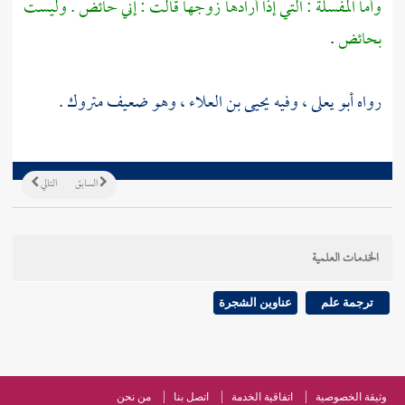
وأما المفسلة : التي إذا أرادها زوجها قالت : إني حائض . وليست
بحائض
.
رواه
أبو يعلى
، وفيه
يحيى بن العلاء
، وهو ضعيف متروك .
السابق
التالي
الخدمات العلمية
ترجمة علم
عناوين الشجرة
وثيقة الخصوصية
اتفاقية الخدمة
اتصل بنا
من نحن