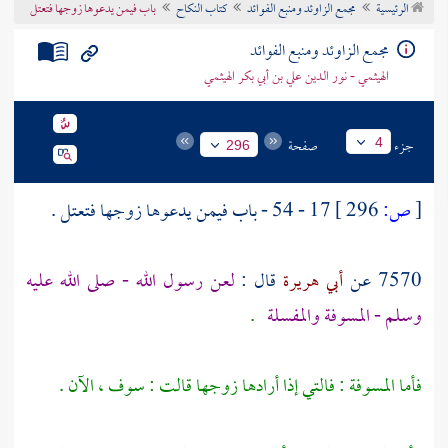
الرئيسية
مجمع الزاوئد ومنبع الفوائد
كتاب النكاح
باب فيمن يدعوها زوجها فتعتل
تراجم الأعلام
مجمع الزاوئد ومنبع الفوائد
الهيثمي - نور الدين علي بن أبي بكر الهيثمي
جزء
صفحة
4
296
[
ص:
296 ]
17 - 54 - باب فيمن يدعوها زوجها فتعتل .
7570 عن
أبي هريرة
قال :
لعن رسول الله - صلى الله عليه
وسلم - المسوفة والمفسلة
.
فأما المسوفة : فالتي إذا أرادها زوجها قالت : سوف ، الآن .