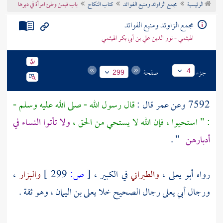
الرئيسية
مجمع الزاوئد ومنبع الفوائد
كتاب النكاح
باب فيمن وطئ امرأة في دبرها
تراجم الأعلام
مجمع الزاوئد ومنبع الفوائد
الهيثمي - نور الدين علي بن أبي بكر الهيثمي
جزء
صفحة
4
299
7592 وعن
عمر
قال :
قال رسول الله - صلى الله عليه وسلم -
: " استحيوا ، فإن الله لا يستحي من الحق ،
ولا تأتوا النساء في
أدبارهن
" .
رواه
أبو يعلى
،
والطبراني
في الكبير ،
[
ص:
299 ]
والبزار
،
ورجال
أبي يعلى
رجال الصحيح خلا
يعلى بن اليمان
، وهو ثقة .