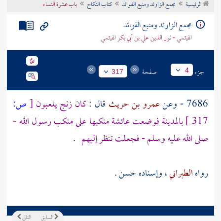
الرئيسية
مجمع الزاوئد ومنبع الفوائد
كتاب النكاح
باب عشرة النساء
تراجم الأعلام
مجمع الزاوئد ومنبع الفوائد
الهيثمي - نور الدين علي بن أبي بكر الهيثمي
جزء
صفحة
4
317
7686 - وعن
عمرو بن حريث
قال :
كان زنج يلعبون
[
ص:
317 ]
بالمدينة
فوضعت
عائشة
منكبها على منكب رسول الله -
صلى الله عليه وسلم - فجعلت تنظر إليهم
.
رواه
الطبراني
، وإسناده حسن .
السابق
التالي