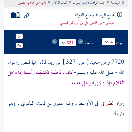
الرئيسية
مجمع الزاوئد ومنبع الفوائد
كتاب النكاح
باب متى يحجب الصبي
تراجم الأعلام
مجمع الزاوئد ومنبع الفوائد
الهيثمي - نور الدين علي بن أبي بكر الهيثمي
جزء
صفحة
4
327
7720 وعن
سعيد
[
ص:
327 ]
ابن زيد
قال : لما قبض رسول
الله - صلى الله عليه وسلم -
كانت
فاطمة
تكشف رأسها إذا دخل
الغلام فإذا دخل الرجل غطته .
.
رواه
الطبراني
في الأوسط ، وفيه
عمرو بن ثابث البكري
، وهو
متروك .