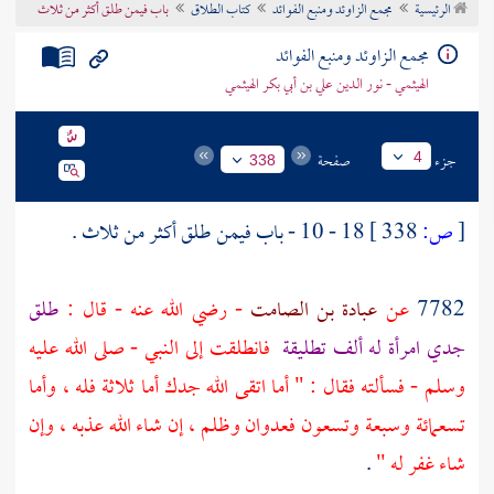
الرئيسية
مجمع الزاوئد ومنبع الفوائد
كتاب الطلاق
باب فيمن طلق أكثر من ثلاث
تراجم الأعلام
مجمع الزاوئد ومنبع الفوائد
الهيثمي - نور الدين علي بن أبي بكر الهيثمي
جزء
صفحة
4
338
[
ص:
338 ]
18 - 10 - باب فيمن طلق أكثر من ثلاث .
7782
عن
عبادة بن الصامت
- رضي الله عنه - قال :
طلق
جدي امرأة له ألف تطليقة
فانطلقت إلى النبي - صلى الله عليه
وسلم - فسألته فقال : " أما اتقى الله جدك أما ثلاثة فله ، وأما
تسعمائة وسبعة وتسعون فعدوان وظلم ، إن شاء الله عذبه ، وإن
شاء غفر له "
.