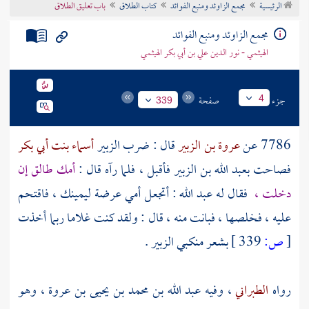
الرئيسية
مجمع الزاوئد ومنبع الفوائد
كتاب الطلاق
باب تعليق الطلاق
تراجم الأعلام
مجمع الزاوئد ومنبع الفوائد
الهيثمي - نور الدين علي بن أبي بكر الهيثمي
جزء
صفحة
4
339
7786 عن
عروة بن الزبير
قال : ضرب
الزبير
أسماء بنت أبي بكر
فصاحت
بعبد الله بن الزبير
فأقبل ، فلما رآه قال :
أمك طالق إن
دخلت ،
فقال له
عبد الله
: أتجعل أمي عرضة ليمينك ، فاقتحم
عليه ، فخلصها ، فبانت منه ، قال : ولقد كنت غلاما ربما أخذت
[
ص:
339 ]
بشعر منكبي
الزبير
.
رواه
الطبراني
، وفيه
عبد الله بن محمد بن يحيى بن عروة
، وهو