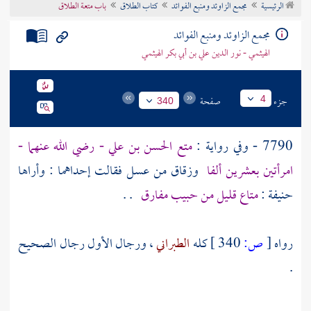
الرئيسية
مجمع الزاوئد ومنبع الفوائد
كتاب الطلاق
باب متعة الطلاق
تراجم الأعلام
مجمع الزاوئد ومنبع الفوائد
الهيثمي - نور الدين علي بن أبي بكر الهيثمي
جزء
صفحة
4
340
7790 - وفي رواية :
متع
الحسن بن علي
- رضي الله عنهما -
امرأتين بعشرين ألفا
وزقاق من عسل فقالت إحداهما : وأراها
حنيفة
:
متاع قليل من حبيب مفارق
. .
رواه
[
ص:
340 ]
كله
الطبراني
، ورجال الأول رجال الصحيح
.