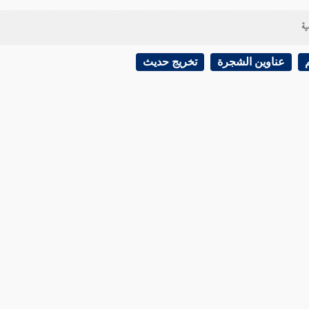
ية
عناوين الشجرة
تخريج حديث