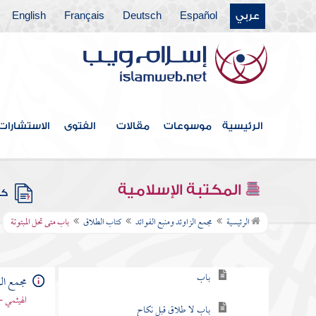
عربي
Español
Deutsch
Français
English
كتاب الأيمان والنذور
كتاب الأحكام
كتاب الوصايا
كتاب الفرائض
الرئيسية
موسوعات
مقالات
الفتوى
الاستشارات
كتاب العتق
كتاب النكاح
المكتبة الإسلامية
كتب
كتاب الطلاق
الرئيسية
مجمع الزاوئد ومنبع الفوائد
كتاب الطلاق
باب متى تحل المبتوتة
باب لا تسأل المرأة طلاق أختها
باب
مجمع الز
الهيثمي -
باب لا طلاق قبل نكاح