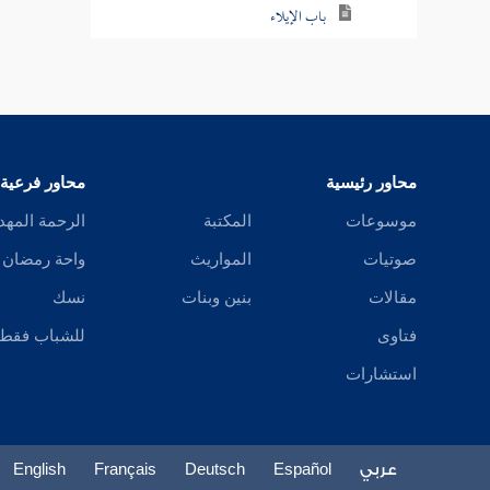
باب الإيلاء
باب اللعان
باب الولد للفراش
باب فيمن يبرأ من ولده أو والده
محاور رئيسية
محاور فرعية
كتاب الأطعمة
موسوعات
المكتبة
الرحمة المهد
صوتيات
المواريث
واحة رمضان
كتاب الأشربة
مقالات
بنين وبنات
نسك
كتاب الطب
فتاوى
للشباب فقط
كتاب اللباس
استشارات
كتاب الخلافة
عربي
Español
Deutsch
Français
English
كتاب الجهاد