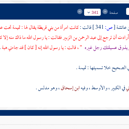
صفحة
341
عائشة
[
ص:
341 ]
قالت :
كانت امرأة من
بني قريظة
يقال لها :
تميمة
تحت
عب
أرادت أن ترجع إلى
عبد الرحمن بن الزبير
فقالت : يا رسول الله ما ذاك منه إلا كه
يذوق عسيلتك رجل غيره
" ، قالت : يا رسول الله إنه [ كان ] قد جاءني هبة
.
ي الصحيح خلا تسميتها :
تميمة
.
ني
في الكبير ، والأوسط ، وفيه
ابن إسحاق
، وهو مدلس .