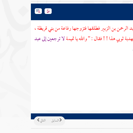
د الرحمن بن الزبير
فطلقها فتزوجها
رفاعة
من
بني قريظة
،
دبة ثوبي هذا ! ! فقال : " والله يا
تميمة
لا ترجعين إلى
عبد
السابق
التالي