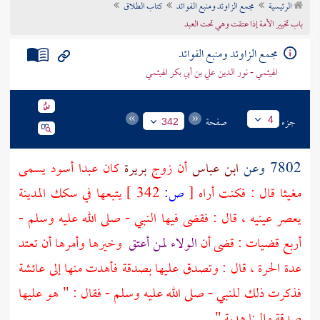
الرئيسية
مجمع الزاوئد ومنبع الفوائد
كتاب الطلاق
تراجم الأعلام
باب تخيير الأمة إذا عتقت وهي تحت العبد
مجمع الزاوئد ومنبع الفوائد
الهيثمي - نور الدين علي بن أبي بكر الهيثمي
جزء
صفحة
4
342
7802 وعن
ابن عباس
أن زوج
بريرة
كان عبدا أسود يسمى
مغيثا
قال : فكنت أراه
[
ص:
342 ]
يتبعها في سكك
المدينة
يعصر عينيه ، قال : فقضى فيها النبي - صلى الله عليه وسلم -
أربع قضيات : قضى أن
الولاء لمن أعتق
وخيرها وأمرها أن تعتد
عدة الحرة ، قال : وتصدق عليها بصدقة فأهدت منها إلى
عائشة
فذكرت ذلك للنبي - صلى الله عليه وسلم - فقال : " هو عليها
صدقة وإلينا هدية "
.