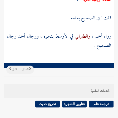
قلت : في الصحيح بعضه .
رواه
أحمد
،
والطبراني
في الأوسط بنحوه ، ورجال
أحمد
رجال
الصحيح .
السابق
التالي
الخدمات العلمية
ترجمة علم
عناوين الشجرة
تخريج حديث