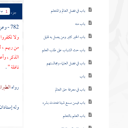
باب في فضل العالم والمتعلم
جزء
1
باب منه
782 - وعن
ولا تكفروا ب
باب الخير كثير ومن يعمل به قليل
من ربهم ، ل
باب حث الشباب على طلب العلم
الذكر ، وأ
باب في فضل العلماء ومجالستهم
نافلة "
.
باب
رواه
الطبرا
باب في معرفة حق العالم
باب فيمن سمع شيئا فحدث بشره
وله إسنادان
باب العلم بالتعلم