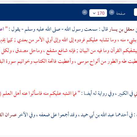
صفحة
170
معقل بن يسار
قال : سمعت رسول الله - صلى الله عليه وسلم - يقول :
"
اعم
شيء منه ، وما تشابه عليكم فردوه إلى الله وإلى أولي الأمر من بعدي ; كيما يخبر
يشفيكم القرآن وما فيه من البيان ; فإنه شافع مشفع ، وماحل مصدق ، ولكل آية 
عطيت طه والطور من ألواح
موسى
، وأعطيت فاتحة الكتاب وخواتيم سورة الب
ني
في الكبير ، وفي رواية له أيضا :
" فما اشتبه عليكم منه فاسألوا عنه أهل العلم 
 : في أحدهما
عبد الله بن أبي حميد
، وقد أجمعوا على ضعفه ، وفي الآخر
عمران ال