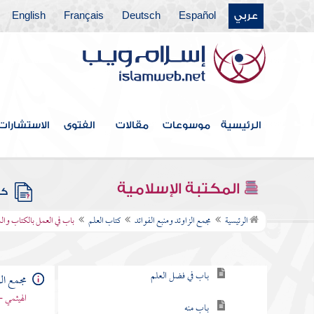
عربي
Español
Deutsch
Français
English
فهرس الكتاب
الرئيسية
موسوعات
مقالات
الفتوى
الاستشارات
خطبة الكتاب
كتاب الإيمان
المكتبة الإسلامية
كتب
كتاب العلم
الرئيسية
مجمع الزاوئد ومنبع الفوائد
كتاب العلم
باب في العمل بالكتاب وال
باب في طلب العلم
باب في فضل العلم
مجمع الز
الهيثمي -
باب منه