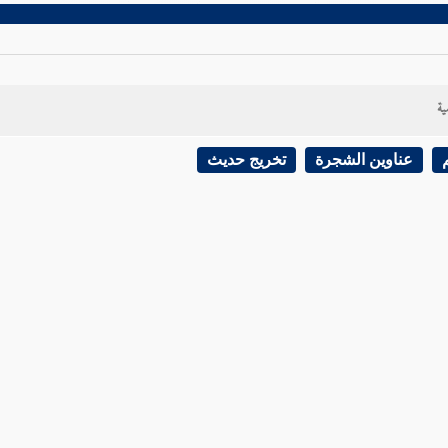
ية
عناوين الشجرة
تخريج حديث