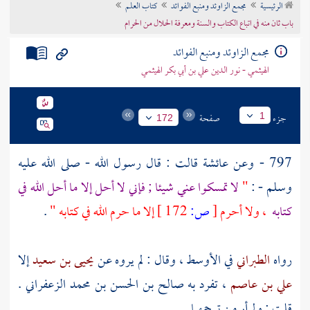
الرئيسية
مجمع الزاوئد ومنبع الفوائد
كتاب العلم
تراجم الأعلام
باب ثان منه في اتباع الكتاب والسنة ومعرفة الحلال من الحرام
مجمع الزاوئد ومنبع الفوائد
الهيثمي - نور الدين علي بن أبي بكر الهيثمي
جزء
صفحة
1
172
797 - وعن
عائشة
قالت : قال رسول الله - صلى الله عليه
وسلم - :
"
لا تمسكوا عني شيئا ; فإني لا أحل إلا ما أحل الله في
كتابه
، ولا أحرم
[
ص:
172 ]
إلا ما حرم الله في كتابه "
.
رواه
الطبراني
في الأوسط ، وقال : لم يروه عن
يحيى بن سعيد
إلا
علي بن عاصم
، تفرد به
صالح بن الحسن بن محمد الزعفراني
.
قلت : ولم أر من ترجمهما .