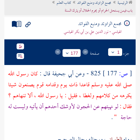
الرئيسية
مجمع الزاوئد ومنبع الفوائد
كتاب العلم
تراجم الأعلام
باب فيمن يستحل الحرام أو يحرم الحلال أو يترك السنة
مجمع الزاوئد ومنبع الفوائد
الهيثمي - نور الدين علي بن أبي بكر الهيثمي
جزء
صفحة
1
177
[
ص:
177 ]
825 - وعن
أبي جحيفة
قال :
كان رسول الله
صلى الله عليه وسلم قاعدا ذات يوم وقدامه قوم يصنعون شيئا
يكرهه من كلامهم ولغطا ، فقيل : يا رسول الله ، ألا تنهاهم ؟
فقال :
لو نهيتهم عن الحجون لأوشك أحدهم أن يأتيه وليست له
حاجة
"
.
رواه
الطبراني
، ورجاله رجال الصحيح .