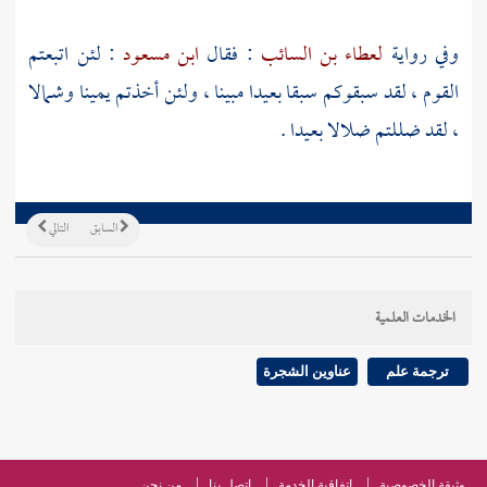
وفي رواية
لعطاء بن السائب
: فقال
ابن مسعود
: لئن اتبعتم
القوم ، لقد سبقوكم سبقا بعيدا مبينا ، ولئن أخذتم يمينا وشمالا
، لقد ضللتم ضلالا بعيدا .
السابق
التالي
الخدمات العلمية
ترجمة علم
عناوين الشجرة
وثيقة الخصوصية
اتفاقية الخدمة
اتصل بنا
من نحن