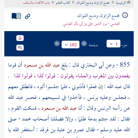
الرئيسية
مجمع الزاوئد ومنبع الفوائد
كتاب العلم
باب الاقتداء بالسلف
تراجم الأعلام
مجمع الزاوئد ومنبع الفوائد
الهيثمي - نور الدين علي بن أبي بكر الهيثمي
جزء
صفحة
1
182
855 - وعن
أبي البختري
قال : بلغ
عبد الله بن مسعود
أن قوما
يقعدون بين المغرب والعشاء يقولون : قولوا كذا ، قولوا كذا
.
قال
عبد الله
: إن فعلوا فآذنوني ، فلما جلسوا أتوه ، فانطلق معهم
، فجلس وعليه برنس ، فأخذوا في تسبيحهم ، فحسر
عبد الله
عن رأسه البرنس وقال : أنا
عبد الله بن مسعود
، فسكت القوم ،
فقال : لقد جئتم بدعة ظلما ، وإلا فضللنا أصحاب
محمد
- صلى
الله عليه وسلم - فقال
عمرو بن عتبة بن فرقد
: أستغفر الله يا