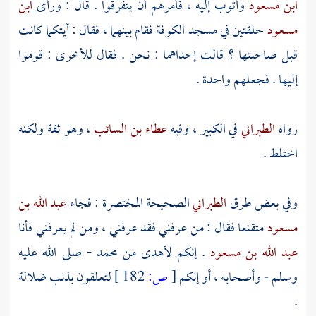
ابن مسعود
وأتوب إليه ، فأمرهم أن يتفرقوا . قال : ورأى
ابن
مسعود
حلقتين في
مسجد الكوفة
فقام بينهما ، فقال : أيتكما كانت
قبل صاحبتها ؟ قالت إحداهما : نحن . فقال للأخرى : قوموا
إليها . فجعلهم واحدة .
رواه
الطبراني
في الكبير ، وفيه
عطاء بن السائب
، وهو ثقة ولكنه
اختلط .
وفي بعض طرق
الطبراني
الصحيحة المختصرة : فجاء
عبد الله بن
مسعود
متقنعا فقال : من عرفني فقد عرفني ، ومن لم يعرفني فأنا
عبد الله بن مسعود
. إنكم لأهدى من
محمد
- صلى الله عليه
وسلم - وأصحابه ، أو إنكم
[
ص:
182 ]
لتعلقون بذنب ضلالة
.