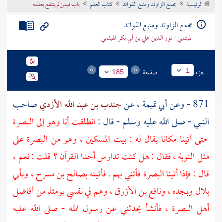
الرئيسية
مجمع الزاوئد ومنبع الفوائد
كتاب العلم
باب فيمن لم ينتفع بعلمه
تراجم الأعلام
مجمع الزاوئد ومنبع الفوائد
الهيثمي - نور الدين علي بن أبي بكر الهيثمي
جزء
صفحة
1
185
871 - وعن
أبي تميمة
، عن
جندب بن عبد الله الأزدي
صاحب
النبي - صلى الله عليه وسلم - قال :
انطلقت أنا وهو إلى
البصرة
حتى أتينا مكانا يقال له : بيت المسكين ، وهو من
البصرة
على
مثل النوبة ، فقال : هل كنت تدارس أحدا القرآن ؟ قلت : نعم ،
قال : فإذا أتينا
البصرة
فأتني بهم . فأتيته
بصالح بن مسرح
،
وبأبي
بلال
وبجده
،
ونافع بن الأزرق
، وهم في نفسي يومئذ من أفاضل
أهل
البصرة
، فأنشأ يحدثني عن رسول الله - صلى الله عليه