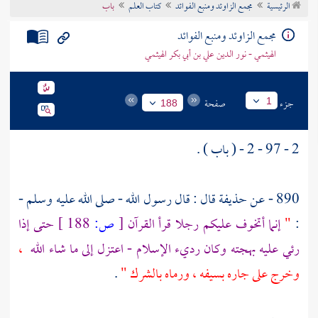
الرئيسية
مجمع الزاوئد ومنبع الفوائد
كتاب العلم
باب
تراجم الأعلام
مجمع الزاوئد ومنبع الفوائد
الهيثمي - نور الدين علي بن أبي بكر الهيثمي
جزء
صفحة
1
188
2 - 97 - 2 - ( باب ) .
890 - عن
حذيفة
قال : قال رسول الله - صلى الله عليه وسلم -
:
"
إنما أتخوف عليكم رجلا قرأ القرآن
[
ص:
188 ]
حتى إذا
رئي عليه بهجته وكان رديء الإسلام - اعتزل إلى ما شاء الله
،
وخرج على جاره بسيفه ، ورماه بالشرك "
.