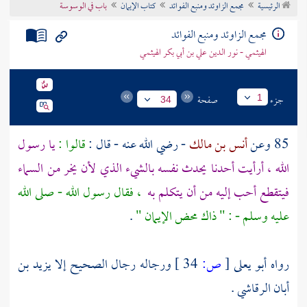
الرئيسية
مجمع الزاوئد ومنبع الفوائد
كتاب الإيمان
باب في الوسوسة
تراجم الأعلام
مجمع الزاوئد ومنبع الفوائد
الهيثمي - نور الدين علي بن أبي بكر الهيثمي
جزء
صفحة
1
34
85 وعن
أنس بن مالك
- رضي الله عنه - قال :
قالوا :
يا رسول
الله ، أرأيت أحدنا يحدث نفسه بالشيء الذي لأن يخر من السماء
فيتقطع أحب إليه من أن يتكلم به
، فقال رسول الله - صلى الله
عليه وسلم - : " ذاك محض الإيمان "
.
رواه
أبو يعلى
[
ص:
34 ]
ورجاله رجال الصحيح إلا
يزيد بن
أبان الرقاشي
.