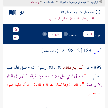
الرئيسية
مجمع الزاوئد ومنبع الفوائد
كتاب العلم
باب منه
تراجم الأعلام
مجمع الزاوئد ومنبع الفوائد
الهيثمي - نور الدين علي بن أبي بكر الهيثمي
جزء
صفحة
1
189
[
ص:
189 ]
2 - 98 - 2 - ( باب منه ) .
899 - عن
أنس بن مالك
قال : قال رسول الله - صلى الله عليه
وسلم - :
"
تفترق أمتي على ثلاث وسبعين فرقة ، كلهن في النار
إلا واحدة
" . قالوا : وما تلك الفرقة ؟ قال : " ما أنا عليه اليوم
وأصحابي "
.