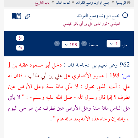
الرئيسية
مجمع الزاوئد ومنبع الفوائد
كتاب العلم
باب التاريخ
تراجم الأعلام
مجمع الزاوئد ومنبع الفوائد
الهيثمي - نور الدين علي بن أبي بكر الهيثمي
جزء
صفحة
1
198
962 وعن
نعيم بن دجاجة
قال :
دخل
أبو مسعود عقبة بن
[
ص:
198 ]
عمرو الأنصاري
على
علي بن أبي طالب
، فقال له
علي
: أنت الذي تقول : لا يأتي مائة سنة وعلى الأرض عين
تطرف ؟ إنما قال رسول الله - صلى الله عليه وسلم - : "
لا يأتي
على الناس مائة سنة وعلى الأرض عين تطرف ممن هو حي اليوم
، والله إن رخاء هذه الأمة بعد مائة عام "
.