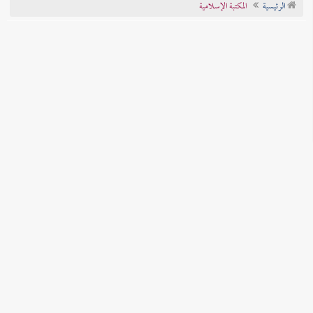
الرئيسية
المكتبة الإسلامية
تراجم الأعلام