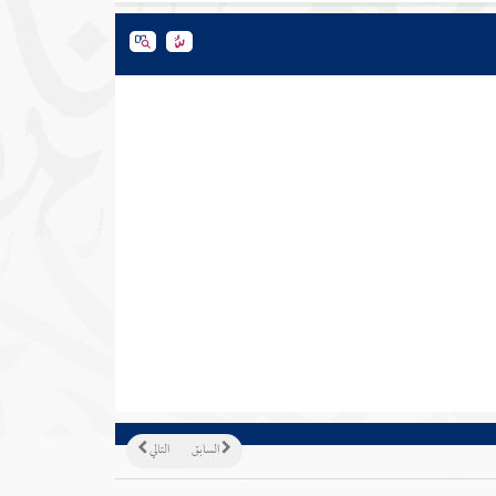
السابق
التالي