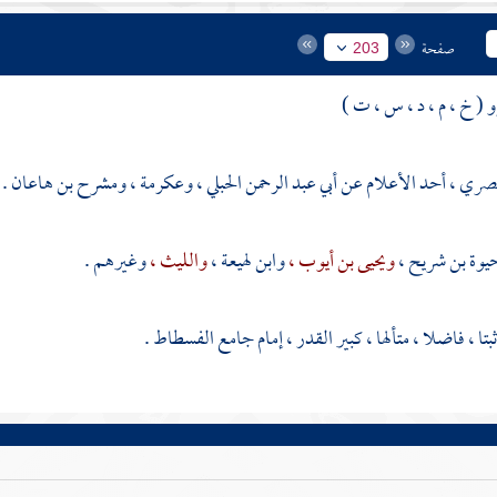
صفحة
203
 ( خ ، م ، د ، س ، ت )
مصري ، أحد الأعلام عن
أبي عبد الرحمن الحبلي ،
وعكرمة ،
ومشرح بن هاعان
.
يوة بن شريح ،
ويحيى بن أيوب ،
وابن لهيعة ،
والليث ،
وغيرهم .
بتا ، فاضلا ، متألها ، كبير القدر ، إمام جامع
الفسطاط
.