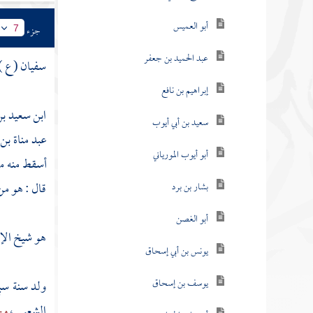
أبو العميس
جزء
7
عبد الحميد بن جعفر
سفيان ( ع )
إبراهيم بن نافع
ابن سعيد بن
سعيد بن أبي أيوب
عبد مناة بن
أبو أيوب المورياني
أسقط منه
م
قال : هو م
بشار بن برد
أبو الغصن
هو شيخ الإسل
يونس بن أبي إسحاق
يوسف بن إسحاق
ولد سنة سب
الشعبي
،
وخ