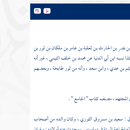
بن نصر بن الحارث بن ثعلبة بن عامر بن ملكان بن ثور بن
ذا نسبه
ابن أبي الدنيا
عن
محمد بن خلف التيمي
، غير أنه
يثم بن عدي
،
وابن سعد
، وأنه من
ثور طابخة
، وبعضهم
 المجتهد ، مصنف كتاب " الجامع " .
ق :
سعيد بن مسروق الثوري
، وكان والده من أصحاب
ه الجماعة الستة في دواوينهم ، وحدث عنه أولاده :
سفيان