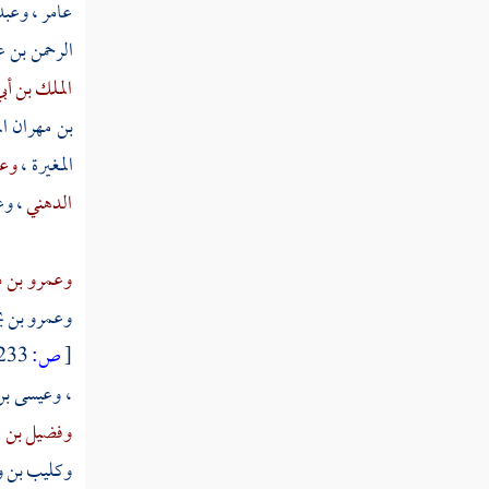
عامر
،
وعبد
حجاج بن حسان القيسي
الرحمن بن 
حجاج بن دينار الواسطي
الملك بن أب
بن مهران ا
حجاج بن فرافصة الباهلي العابد
المغيرة
،
وعث
حريز بن عثمان
الدهني
،
وع
الحسين بن مطير
وعمرو بن د
المنصور
وعمرو بن يح
حمزة بن حبيب
[
ص:
233 ]
عبد الله بن شوذب
،
وعيسى بن
وفضيل بن 
المسعودي
وكليب بن و
قرة بن خالد