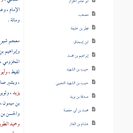
أبو عامر الخزاز
الإمام
،
وعم
مصعب
ومائة .
فطر بن خليفة
معجم شيو
ابن إسحاق
وإبراهيم ب
إبراهيم بن محمد
المخزومي
،
حبيب بن الشهيد
لقيط
،
وأيو
،
وبشير صاح
حبيب بن الشهيد التجيبي
يزيد
،
وثوير
صدقة بن يزيد
بن ميمون
،
محمد بن أبي حفصة
والحسن بن 
وحميد الطو
هشام بن الغاز