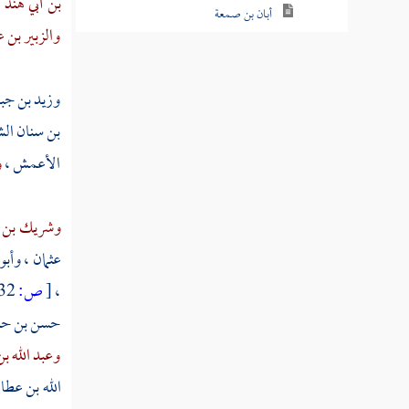
بن أبي هند
،
أبان بن صمعة
والزبير بن
عتبة الغلام
وزيد بن جب
الوليد بن كثير
بن سنان الش
ابن أبي مريم
الأعمش
،
و
أشعب الطمع
حجاج بن أرطاة
وشريك بن أ
عثمان
،
وأبو
حجاج بن أبي عثمان الصواف
،
[
ص:
232 ]
حجاج بن أبي زينب الواسطي
حسن بن ح
حجاج بن حجاج الباهلي البصري الأحول
وعبد الله ب
الله بن عطا
حجاج الأسود القسملي