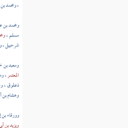
،
ومحمد بن 
معن بن زائدة
ومحمد بن عب
جرير بن حازم
مسلم
،
ومح
حسين بن واقد
شرحبيل
،
و
عباد بن منصور
عباد بن كثير
ومعبد بن خ
المعتمر
،
وم
عباد بن كثير الرملي
ذعلوق
،
ون
الأوزاعي
وهشام بن أب
عكرمة بن عمار
وورقاء بن 
ابن أبي ذئب
ويزيد بن أبي