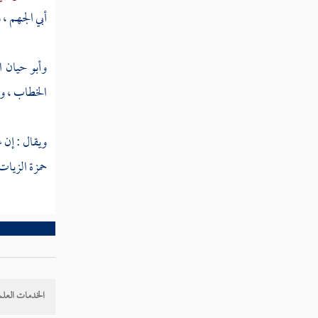
هشام الدستوائي
أبي الجهم
،
و
حماد عجرد
وأبو حيان ا
حماد الراوية
الخطاب
،
وأ
معاوية بن صالح
مسعر
ويقال : إن
حمزة الزيات
مالك بن مغول
عبد الرحمن بن يزيد
عبد الرحمن بن يزيد
عبد الواحد بن زيد
الخدمات العلم
عاصم بن محمد