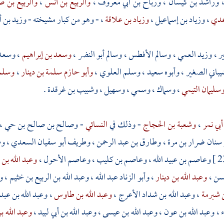
وراشد بن كيسان
،
ورباح بن أبي معروف
،
والربيع بن أنس
،
والربيع بن 
 عدي
،
وزياد بن إسماعيل
،
وزياد بن علاقة
، - وهو من كبار مشيخته -
وزيد بن 
ير
،
وزيد العمي
،
وسالم الأفطس
،
وسالم أبو النضر
،
وسعد بن إبراهيم
،
وسعد
يباني الصغير
، وأبوه
سعيد
،
وسلم العلوي
،
وأبو حازم سلمة بن دينار
،
وسلم
سليمان التيمي
،
وسماك
،
وسمي
،
وسهيل
،
وشبيب بن غرقدة
.
بي نمر
،
وشعبة بن الحجاج
- وذلك في
النسائي
-
وصالح بن صالح بن حي
،
 سنان ضرار بن مرة
،
وطارق بن عبد الرحمن
،
وطريف أبو سفيان السعدي
،
وط
وعاصم بن عبيد الله
،
وعاصم بن كليب
،
وعاصم الأحول
،
وعبد الله بن 
سن
،
وعبد الله بن دينار
،
وأبو الزناد عبد الله
،
وعبد الله بن الربيع بن خثيم
،
و
ن شبرمة
،
وعبد الله بن شداد الأعرج
،
وعبد الله بن طاوس
،
وعبد الله بن عبد
ء
،
وعبد الله بن عون
،
وعبد الله بن عيسى
،
وعبد الله بن أبي لبيد
،
وعبد الله 