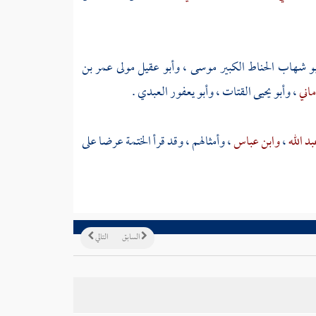
و شهاب الحناط الكبير موسى
،
وأبو عقيل مولى عمر بن
ماني
،
وأبو يحيى القتات
،
وأبو يعفور العبدي
.
د الله
،
وابن عباس
، وأمثالهم ، وقد قرأ الختمة عرضا على
السابق
التالي