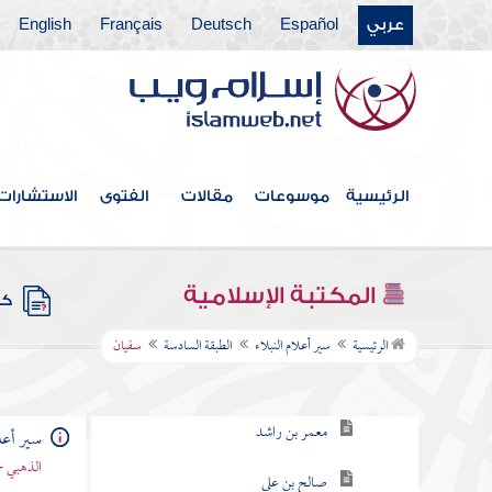
عربي
Español
Deutsch
Français
English
وممن أدرك زمان النبوة
بقية الطبقة الأولى من كبراء التابعين
الطبقة الثانية
الطبقة الثالثة
الرئيسية
موسوعات
مقالات
الفتوى
الاستشارات
الطبقة الرابعة
الطبقة الخامسة
المكتبة الإسلامية
كتب
الطبقة السادسة
الرئيسية
سير أعلام النبلاء
الطبقة السادسة
سفيان
ابن أبي عروبة
معمر بن راشد
سير أعلا
الذهبي -
صالح بن علي