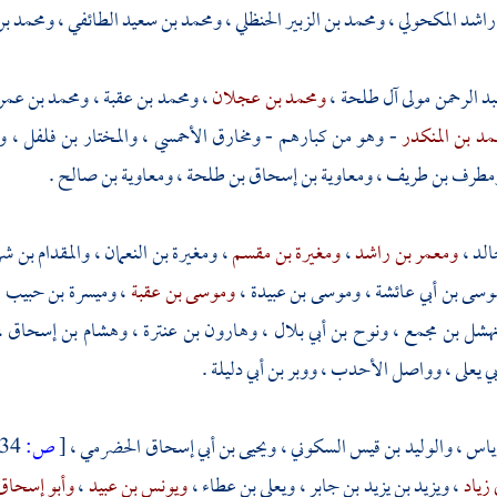
راشد المكحولي
،
ومحمد بن الزبير الحنظلي
،
ومحمد بن سعيد الطائفي
،
ومحمد بن
د الرحمن مولى آل طلحة
،
ومحمد بن عجلان
،
ومحمد بن عقبة
،
ومحمد بن عمر
مد بن المنكدر
- وهو من كبارهم -
ومخارق الأحمسي
،
والمختار بن فلفل
،
و
مطرف بن طريف
،
ومعاوية بن إسحاق بن طلحة
،
ومعاوية بن صالح
.
الد
،
ومعمر بن راشد
،
ومغيرة بن مقسم
،
ومغيرة بن النعمان
،
والمقدام بن ش
وسى بن أبي عائشة
،
وموسى بن عبيدة
،
وموسى بن عقبة
،
وميسرة بن حبيب
،
هشل بن مجمع
،
ونوح بن أبي بلال
،
وهارون بن عنترة
،
وهشام بن إسحاق
،
ي يعلى
،
وواصل الأحدب
،
ووبر بن أبي دليلة
.
إياس
،
والوليد بن قيس السكوني
،
ويحيى بن أبي إسحاق الحضرمي
،
[
ص:
234 ]
 زياد
،
ويزيد بن يزيد بن جابر
،
ويعلى بن عطاء
،
ويونس بن عبيد
،
وأبو إسحاق