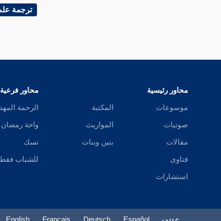
عاصم بن عمر
ترجمة علم
عباد بن راشد
عبد الرحمن بن شريح
عبد العزيز بن أبي رواد
محاور رئيسية
محاور فرعية
شعيب بن أبي حمزة
موسوعات
المكتبة
الرحمة المهد
حرب بن ميمون
صوتيات
المواريث
واحة رمضان
حرب بن ميمون
مقالات
بنين وبنات
نسك
فتاوى
للشباب فقط
حرب بن أبي العالية
استشارات
حرب بن شداد
خالد بن أبي عثمان
عربي
Español
Deutsch
Français
English