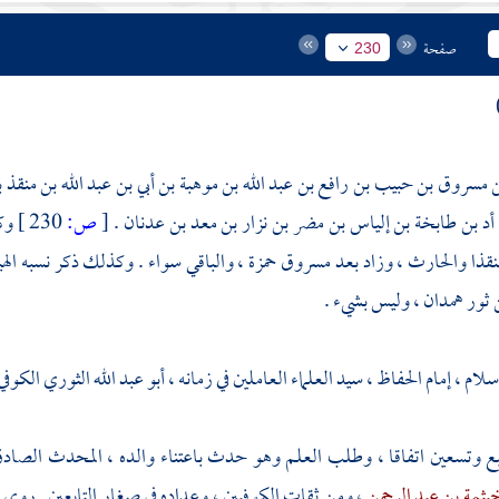
صفحة
230
 مسروق بن حبيب بن رافع بن عبد الله بن موهبة بن أبي بن عبد الله بن منقذ 
 أد بن طابخة بن إلياس بن مضر بن نزار بن معد بن عدنان .
[
ص:
230 ]
وك
نقذا
والحارث
، وزاد بعد
مسروق
حمزة
، والباقي سواء . وكذلك ذكر نسبه
اله
ن
ثور همدان
، وليس بشيء .
ام ، إمام الحفاظ ، سيد العلماء العاملين في زمانه ،
أبو عبد الله الثوري
الكوفي
ع وتسعين اتفاقا ، وطلب العلم وهو حدث باعتناء والده ، المحدث الصاد
يثمة بن عبد الرحمن
، ومن ثقات الكوفيين ، وعداده في صغار التابعين . روى ل