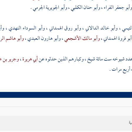
أبو جعفر الفراء
،
وأبو حنان الكلبي
،
وأبو الجويرية الجرمي
.
لتيمي
،
وأبو خالد الدالاني
،
وأبو روق الهمداني
،
وأبو السوداء النهدي
،
وأب
بو فروة الهمداني
،
وأبو مالك الأشجعي
،
وأبو هارون العبدي
،
وأبو هاشم الر
 عدد شيوخه ست مائة شيخ ، وكبارهم الذين حدثوه عن
أبي هريرة
،
وجرير بن عب
أربع مرات .
ية