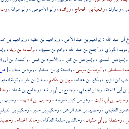
ر
،
ومبارك
،
وشعبة بن الحجاج
،
وزائدة
،
وأبو الأحوص
،
وأبو عوانة
،
وعمر
خ
أبي عبد الله
:
إبراهيم بن عبد الأعلى
،
وإبراهيم بن عقبة
،
وإبراهيم بن محم
ن مزيد الخوزي
،
وأجلح بن عبد الله
،
وآدم بن سليمان
،
وأسامة بن زيد
،
وإس
وإسماعيل السدي
،
وإسماعيل بن كثير
،
والأسود بن قيس
.
وأشعث بن أبي ال
ب السختياني
،
وأيوب بن موسى
،
والبختري بن المختار
،
وبرد بن سنان
،
[
ص:
ب ابن الزبير
،
وبكير بن عطاء
،
وبهز بن حكيم
،
وبنان بن بشر
،
وتوبة العنب
 بن أبى فاختة
،
وجابر الجعفي
،
وجامع بن أبي راشد
،
وجامع بن شداد
،
وجبل
وحبيب بن أبي ثابت
- وهو من كبار شيوخه -
وحبيب بن الشهيد
،
وحبيب بن
عمرو الفقيمي
،
وحصين بن عبد الرحمن
،
وحكيم بن جبير
،
وحكيم بن الديلم
يل
،
وحنظلة بن أبي سفيان
،
وخالد بن سلمة الفأفاء
،
وخالد الحذاء
،
وخصيف ب