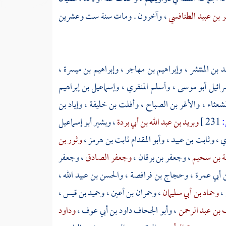
 بن عبيد الطنافسي
، وآخرون . ومات سنة ست وعشرين
د بن المنتشر
،
وإبراهيم بن مهاجر
،
وإبراهيم بن ميسرة
،
رائيل أبو موسى
،
وأسلم المنقري
،
وإسماعيل بن إبراهيم
شعثاء
،
والأغر بن الصباح
،
وأفلت بن خليفة
،
وإياد بن
231 ]
وبريد بن عبد الله بن أبي بردة
،
وبشير أبو إسماعيل
ري
،
وثابت بن عبيد
،
وأبو المقدام ثابت بن هرمز
،
وثور بن
ة بن سحيم
،
وجعفر بن برقان
،
وجعفر الصادق
،
وجعفر
 أبي عمرة
،
وحجاج بن فرافصة
،
والحسن بن عبيد الله
،
،
وحماد بن أبي سليمان
،
وحمران بن أعين
،
وحميد بن قيس
،
ن عبد الرحمن
،
وأبو الجحاف داود بن أبي عوف
،
وداود