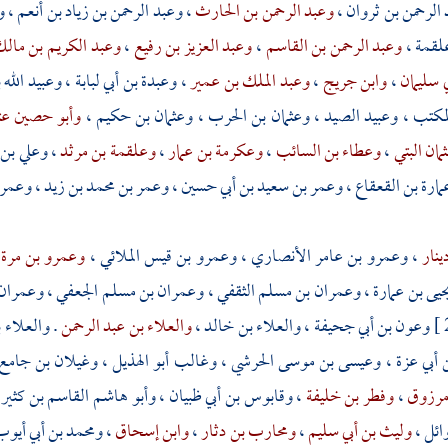
 الرحمن بن ثروان
،
وعبد الرحمن بن الحارث
،
وعبد الرحمن بن زياد بن أنعم
،
و
علقمة
،
وعبد الرحمن بن القاسم
،
وعبد العزيز بن رفيع
،
وعبد الكريم بن مال
ي سليمان
،
وابن جريج
،
وعبد الملك بن عمير
،
وعبدة بن أبي لبابة
،
وعبيد الله 
لمكتب
،
وعبيد الصيد
،
وعثمان بن الحرب
،
وعثمان بن حكيم
،
وأبو حصين عث
مان البتي
،
وعطاء بن السائب
،
وعكرمة بن عمار
،
وعلقمة بن مرثد
،
وعلي بن 
مارة بن القعقاع
،
وعمر بن سعيد بن أبي حسين
،
وعمر بن محمد بن زيد
،
وعمر 
ينار
،
وعمرو بن عامر الأنصاري
،
وعمرو بن قيس الملائي
،
وعمرو بن مرة
يى بن عمارة
،
وعمران بن مسلم الثقفي
،
وعمران بن مسلم الجعفي
،
وعمران 
وعون بن أبي جحيفة
،
والعلاء بن خالد
،
والعلاء بن عبد الرحمن
.
والعلاء 
 أبي عزة
،
وعيسى بن موسى الحرشي
،
وغالب أبو الهذيل
،
وغيلان بن جامع
مرزوق
،
وفطر بن خليفة
،
وقابوس بن أبي ظبيان
،
وأبو هاشم القاسم بن كثير
ائل
،
وليث بن أبي سليم
،
ومحارب بن دثار
،
وابن إسحاق
،
ومحمد بن أبي أيوب