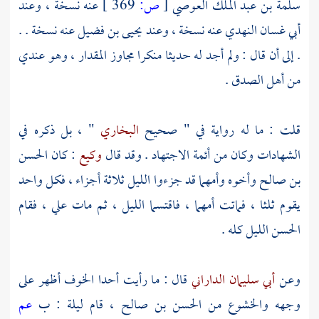
سلمة بن عبد الملك العوصي
[
ص:
369 ]
عنه نسخة ، وعند
أبي غسان النهدي
عنه نسخة ، وعند
يحيى بن فضيل
عنه نسخة . .
. إلى أن قال : ولم أجد له حديثا منكرا مجاوز المقدار ، وهو عندي
من أهل الصدق .
قلت : ما له رواية في " صحيح
البخاري
" ، بل ذكره في
الشهادات وكان من أئمة الاجتهاد . وقد قال
وكيع
: كان
الحسن
بن صالح
وأخوه وأمهما قد جزءوا الليل ثلاثة أجزاء ، فكل واحد
يقوم ثلثا ، فماتت أمهما ، فاقتسما الليل ، ثم مات
علي
، فقام
الحسن
الليل كله .
وعن
أبي سليمان الداراني
قال : ما رأيت أحدا الخوف أظهر على
وجهه والخشوع من
الحسن بن صالح
، قام ليلة : ب
عم