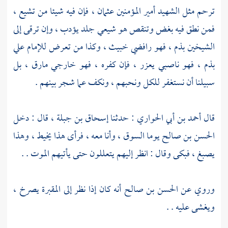
ترحم مثل الشهيد أمير المؤمنين
عثمان
، فإن فيه شيئا من تشيع ،
فمن نطق فيه بغض وتنقص هو شيعي جلد يؤدب ، وإن ترقى إلى
الشيخين بذم ، فهو رافضي خبيث ، وكذا من تعرض للإمام
علي
بذم ، فهو ناصبي يعزر ، فإن كفره ، فهو خارجي مارق ، بل
سبيلنا أن نستغفر للكل ونحبهم ، ونكف عما شجر بينهم .
قال
أحمد بن أبي الحواري
: حدثنا
إسحاق بن جبلة
، قال : دخل
الحسن بن صالح
يوما السوق ، وأنا معه ، فرأى هذا يخيط ، وهذا
يصبغ ، فبكى وقال : انظر إليهم يتعللون حتى يأتيهم الموت . .
وروي عن
الحسن بن صالح
أنه كان إذا نظر إلى المقبرة يصرخ ،
ويغشى عليه . .