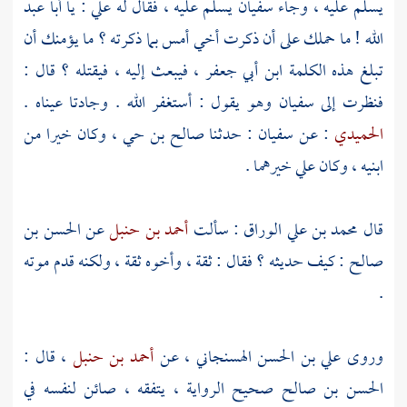
يسلم عليه ، وجاء
سفيان
يسلم عليه ، فقال له
علي
: يا
أبا عبد
الله
! ما حملك على أن ذكرت أخي أمس بما ذكرته ؟ ما يؤمنك أن
تبلغ هذه الكلمة
ابن أبي جعفر
، فيبعث إليه ، فيقتله ؟ قال :
فنظرت إلى
سفيان
وهو يقول : أستغفر الله . وجادتا عيناه .
الحميدي
: عن
سفيان
: حدثنا
صالح بن حي
، وكان خيرا من
ابنيه ، وكان
علي
خيرهما .
قال
محمد بن علي الوراق
: سألت
أحمد بن حنبل
عن
الحسن بن
صالح
: كيف حديثه ؟ فقال : ثقة ، وأخوه ثقة ، ولكنه قدم موته
.
وروى
علي بن الحسن الهسنجاني
، عن
أحمد بن حنبل
، قال :
الحسن بن صالح
صحيح الرواية ، يتفقه ، صائن لنفسه في