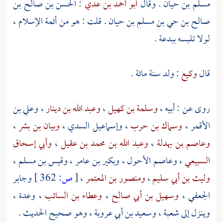
مسلم بن حيان
. وقال
أبو أحمد بن عدي
:
الحسن بن صالح بن
صالح بن حي بن مسلم بن حيان
. قلت : هو من أئمة الإسلام ،
لولا تلبسه ببدعة .
قال
وكيع
: ولد سنة مائة .
روى عن : أبيه ،
وسلمة بن كهيل
،
وعبد الله بن دينار
،
وعلي بن
الأقمر
،
وسماك بن حرب
،
وإسماعيل السدي
،
وبيان بن بشر
،
وعاصم بن بهدلة
،
وعبد الله بن محمد بن عقيل
،
وأبي إسحاق
السبيعي
،
وعاصم الأحول
،
وبكير بن عامر
،
وقيس بن مسلم
،
وليث بن أبي سليم
،
ومنصور بن المعتمر
،
[
ص:
362 ]
وجابر
الجعفي
،
وسهيل بن أبي صالح
،
وعطاء بن السائب
، وعدة ،
وينزل إلى
شعبة
،
وسعيد بن أبي عروبة
، وهو صحيح الحديث .