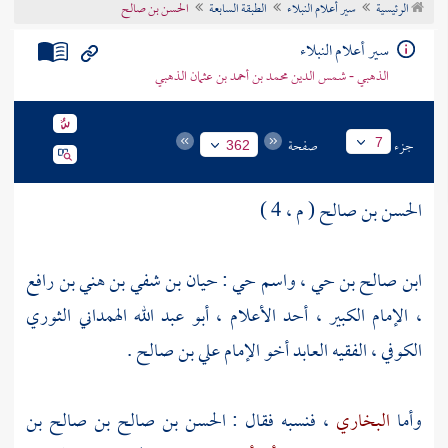
الرئيسية
سير أعلام النبلاء
الطبقة السابعة
الحسن بن صالح
تراجم الأعلام
سير أعلام النبلاء
الذهبي - شمس الدين محمد بن أحمد بن عثمان الذهبي
جزء
صفحة
7
362
الحسن بن صالح ( م ، 4 )
ابن صالح بن حي ، واسم حي : حيان بن شفي بن هني بن رافع
، الإمام الكبير ، أحد الأعلام ، أبو عبد الله الهمداني الثوري
الكوفي ، الفقيه العابد أخو
الإمام علي بن صالح
.
وأما
البخاري
، فنسبه فقال :
الحسن بن صالح بن صالح بن