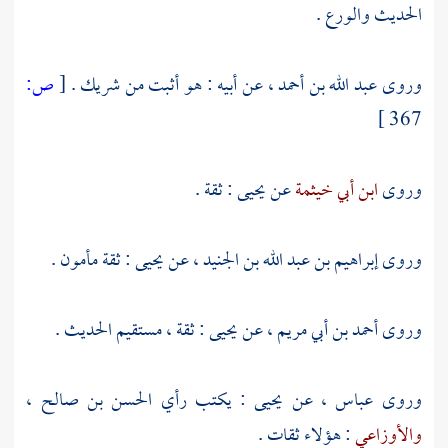
الحديث والورع .
وروى
عبد الله بن أحمد
، عن أبيه : هو أثبت من
شريك
.
[
ص:
367 ]
وروى
ابن أبي خيثمة
عن
يحيى
: ثقة .
وروى
إبراهيم بن عبد الله بن الجنيد
، عن
يحيى
: ثقة مأمون .
وروى
أحمد بن أبي مريم
، عن
يحيى
: ثقة ، مستقيم الحديث .
وروى
عباس
، عن
يحيى
: يكتب رأي
الحسن بن صالح
،
والأوزاعي
: هؤلاء ثقات .