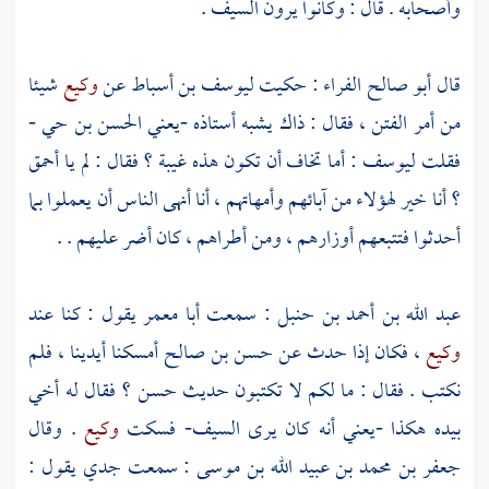
وأصحابه . قال : وكانوا يرون السيف .
قال
أبو صالح الفراء
: حكيت
ليوسف بن أسباط
عن
وكيع
شيئا
من أمر الفتن ، فقال : ذاك يشبه أستاذه -يعني
الحسن بن حي
-
فقلت
ليوسف
: أما تخاف أن تكون هذه غيبة ؟ فقال : لم يا أحمق
؟ أنا خير لهؤلاء من آبائهم وأمهاتهم ، أنا أنهى الناس أن يعملوا بما
أحدثوا فتتبعهم أوزارهم ، ومن أطراهم ، كان أضر عليهم . .
عبد الله بن أحمد بن حنبل
: سمعت
أبا معمر
يقول : كنا عند
وكيع
، فكان إذا حدث عن
حسن بن صالح
أمسكنا أيدينا ، فلم
نكتب . فقال : ما لكم لا تكتبون حديث حسن ؟ فقال له أخي
بيده هكذا -يعني أنه كان يرى السيف- فسكت
وكيع
. وقال
جعفر بن محمد بن عبيد الله بن موسى
: سمعت جدي يقول :