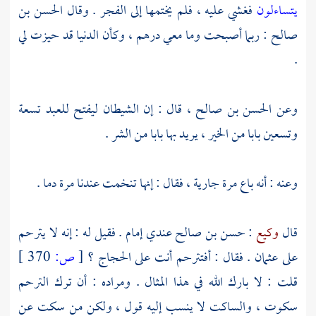
يتساءلون
فغشي عليه ، فلم يختمها إلى الفجر . وقال
الحسن بن
صالح
: ربما أصبحت وما معي درهم ، وكأن الدنيا قد حيزت لي
.
وعن
الحسن بن صالح
، قال : إن الشيطان ليفتح للعبد تسعة
وتسعين بابا من الخير ، يريد بها بابا من الشر .
وعنه : أنه باع مرة جارية ، فقال : إنها تنخمت عندنا مرة دما .
قال
وكيع
:
حسن بن صالح
عندي إمام . فقيل له : إنه لا يترحم
على
عثمان
. فقال : أفتترحم أنت على
الحجاج
؟
[
ص:
370 ]
قلت : لا بارك الله في هذا المثال . ومراده : أن ترك الترحم
سكوت ، والساكت لا ينسب إليه قول ، ولكن من سكت عن