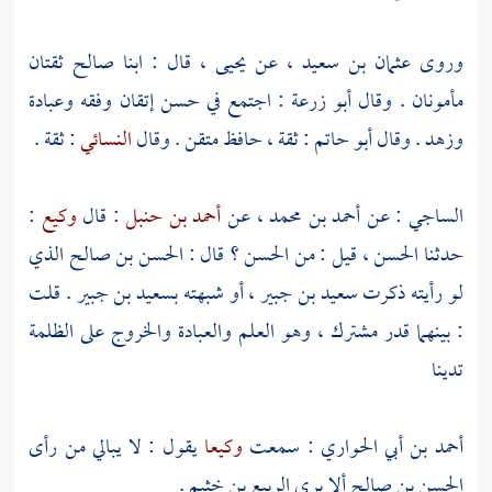
وروى
عثمان بن سعيد
، عن
يحيى
، قال : ابنا
صالح
ثقتان
مأمونان . وقال
أبو زرعة
: اجتمع في
حسن
إتقان وفقه وعبادة
وزهد . وقال
أبو حاتم
: ثقة ، حافظ متقن . وقال
النسائي
: ثقة .
الساجي
: عن
أحمد بن محمد
، عن
أحمد بن حنبل
: قال
وكيع
:
حدثنا
الحسن
، قيل : من
الحسن
؟ قال :
الحسن بن صالح
الذي
لو رأيته ذكرت
سعيد بن جبير
، أو شبهته
بسعيد بن جبير
. قلت
: بينهما قدر مشترك ، وهو العلم والعبادة والخروج على الظلمة
تدينا
أحمد بن أبي الحواري
: سمعت
وكيعا
يقول : لا يبالي من رأى
الحسن بن صالح
ألا يرى
الربيع بن خثيم
.