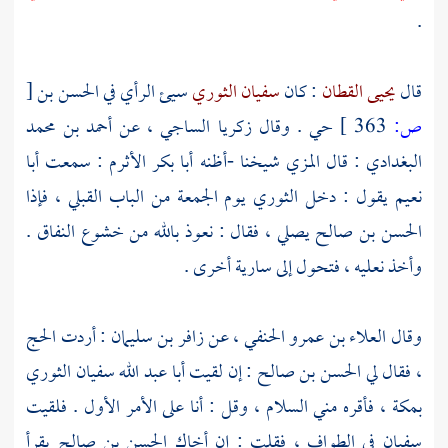
.
قال
يحيى القطان
: كان
سفيان الثوري
سيئ الرأي في
الحسن بن
[
ص:
363 ]
حي
. وقال
زكريا الساجي
، عن
أحمد بن محمد
البغدادي
: قال
المزي
شيخنا -أظنه
أبا بكر الأثرم
: سمعت
أبا
نعيم
يقول : دخل
الثوري
يوم الجمعة من الباب القبلي ، فإذا
الحسن بن صالح
يصلي ، فقال : نعوذ بالله من خشوع النفاق .
وأخذ نعليه ، فتحول إلى سارية أخرى .
وقال
العلاء بن عمرو الحنفي
، عن
زافر بن سليمان
: أردت الحج
، فقال لي
الحسن بن صالح
: إن لقيت
أبا عبد الله سفيان الثوري
بمكة
، فأقره مني السلام ، وقل : أنا على الأمر الأول . فلقيت
سفيان
في الطواف ، فقلت : إن أخاك
الحسن بن صالح
يقرأ