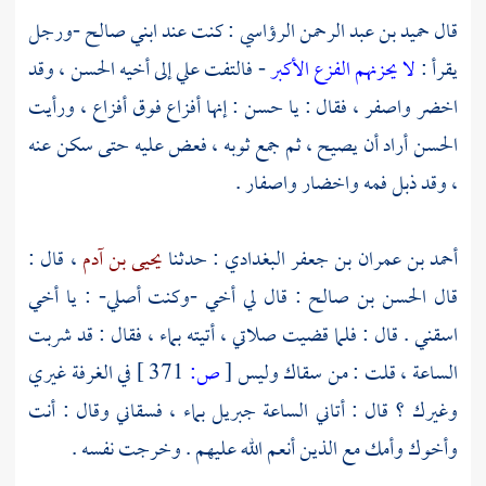
قال
حميد بن عبد الرحمن الرؤاسي
: كنت عند ابني
صالح
-ورجل
يقرأ :
لا يحزنهم الفزع الأكبر
- فالتفت
علي
إلى أخيه
الحسن
، وقد
اخضر واصفر ، فقال : يا
حسن
: إنها أفزاع فوق أفزاع ، ورأيت
الحسن
أراد أن يصيح ، ثم جمع ثوبه ، فعض عليه حتى سكن عنه
، وقد ذبل فمه واخضار واصفار .
أحمد بن عمران بن جعفر البغدادي
: حدثنا
يحيى بن آدم
، قال :
قال
الحسن بن صالح
: قال لي أخي -وكنت أصلي- : يا أخي
اسقني . قال : فلما قضيت صلاتي ، أتيته بماء ، فقال : قد شربت
الساعة ، قلت : من سقاك وليس
[
ص:
371 ]
في الغرفة غيري
وغيرك ؟ قال : أتاني الساعة
جبريل
بماء ، فسقاني وقال : أنت
وأخوك وأمك مع الذين أنعم الله عليهم . وخرجت نفسه .