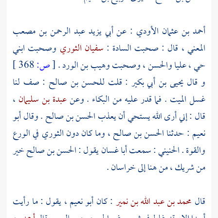
أحمد بن عثمان الأودي
: عن
أبي يزيد عبد الرحمن بن مصعب
المعني
، قال : صحبت السادة :
سفيان الثوري
وصحبت ابني
حي
،
عليا
والحسن
، وصحبت
وهيب بن الورد
.
[
ص:
368 ]
و قال
يحيى بن أبي بكير
: قلت
للحسن بن صالح
: صف لنا
غسل الميت . فما قدر عليه من البكاء . وعن
عبدة بن سليمان
،
قال : إني أرى الله يستحي أن يعذب
الحسن بن صالح
. وقال
أبو
نعيم
: حدثنا
الحسن بن صالح
، وما كان دون
الثوري
في الورع
والقوة .
الحنيني
: سمعت
أبا غسان
يقول :
الحسن بن صالح
خير
من
شريك
، من هنا إلى
خراسان
.
قال
محمد بن عبد الله بن نمير
: كان
أبو نعيم
، يقول : ما رأيت