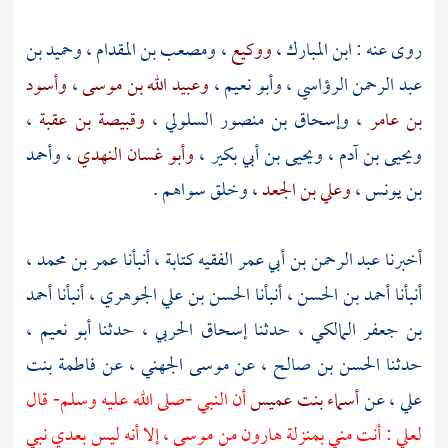
روى عنه :
ابن المبارك
،
ووكيع
،
ومصعب بن المقدام
،
وحميد بن
عبد الرحمن الرؤاسي
،
وأبو نعيم
،
وعبيد الله بن موسى
،
وأسود
بن عامر
،
وإسحاق بن منصور السلولي
،
وقبيصة بن عقبة
،
ويحيى بن آدم
،
ويحيى بن أبي بكير
،
وأبو غسان النهدي
،
وأحمد
بن يونس
،
وعلي بن الجعد
، وخلق سواهم .
أخبرنا
عبد الرحمن بن أبي عمر الفقيه
كتابة ، أنبأنا
عمر بن محمد
،
أنبأنا
أحمد بن الحسن
، أنبأنا
الحسن بن علي الجوهري
، أنبأنا
أحمد
بن جعفر المالكي
، حدثنا
إسحاق الحربي
، حدثنا
أبو نعيم
،
حدثنا
الحسن بن صالح
، عن
موسى الجهني
، عن
فاطمة بنت
علي
، عن
أسماء بنت عميس
أن النبي -صلى الله عليه وسلم- قال
لعلي
: أنت مني بمنزلة
هارون
من
موسى
، إلا أنه ليس بعدي نبي