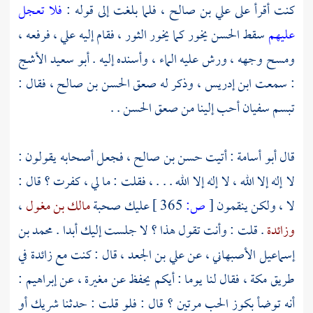
كنت أقرأ على
علي بن صالح
، فلما بلغت إلى قوله :
فلا تعجل
عليهم
سقط
الحسن
يخور كما يخور الثور ، فقام إليه
علي
، فرفعه ،
ومسح وجهه ، ورش عليه الماء ، وأسنده إليه .
أبو سعيد الأشج
: سمعت
ابن إدريس
، وذكر له صعق
الحسن بن صالح
، فقال :
تبسم
سفيان
أحب إلينا من صعق
الحسن
. .
قال
أبو أسامة
: أتيت
حسن بن صالح
، فجعل أصحابه يقولون :
لا إله إلا الله ، لا إله إلا الله . . . ، فقلت : ما لي ، كفرت ؟ قال :
لا ، ولكن ينقمون
[
ص:
365 ]
عليك صحبة
مالك بن مغول
،
وزائدة
. قلت : وأنت تقول هذا ؟ لا جلست إليك أبدا .
محمد بن
إسماعيل الأصبهاني
، عن
علي بن الجعد
، قال : كنت مع
زائدة
في
طريق
مكة
، فقال لنا يوما : أيكم يحفظ عن
مغيرة
، عن
إبراهيم
:
أنه توضأ بكوز الحب مرتين ؟ قال : فلو قلت : حدثنا
شريك
أو