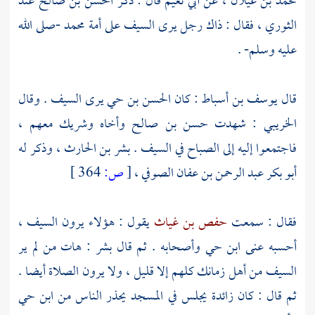
محمد بن غيلان
، عن
أبي نعيم
قال : ذكر
الحسن بن صالح
عند
الثوري
، فقال : ذاك رجل يرى السيف على أمة
محمد
-صلى الله
عليه وسلم- .
قال
يوسف بن أسباط
: كان
الحسن بن حي يرى السيف
. وقال
الخريبي
: شهدت
حسن بن صالح
وأخاه
وشريك
معهم ،
فاجتمعوا إليه إلى الصباح في السيف .
بشر بن الحارث
، وذكر له
أبو بكر عبد الرحمن بن عفان الصوفي
،
[
ص:
364 ]
فقال : سمعت
حفص بن غياث
يقول : هؤلاء يرون السيف ،
أحسبه عنى
ابن حي
وأصحابه . ثم قال
بشر
: هات من لم ير
السيف من أهل زمانك كلهم إلا قليل ، ولا يرون الصلاة أيضا .
ثم قال : كان
زائدة
يجلس في المسجد يحذر الناس من
ابن حي