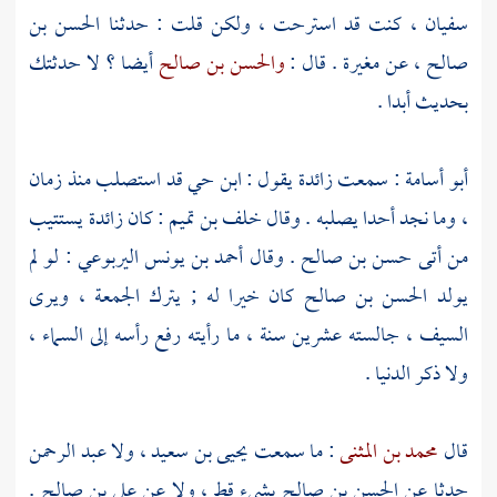
سفيان
، كنت قد استرحت ، ولكن قلت : حدثنا
الحسن بن
صالح
، عن
مغيرة
. قال :
والحسن بن صالح
أيضا ؟ لا حدثتك
بحديث أبدا .
أبو أسامة
: سمعت
زائدة
يقول :
ابن حي
قد استصلب منذ زمان
، وما نجد أحدا يصلبه . وقال
خلف بن تميم
: كان
زائدة
يستتيب
من أتى
حسن بن صالح
. وقال
أحمد بن يونس اليربوعي
: لو لم
يولد
الحسن بن صالح
كان خيرا له ; يترك الجمعة ، ويرى
السيف ، جالسته عشرين سنة ، ما رأيته رفع رأسه إلى السماء ،
ولا ذكر الدنيا .
قال
محمد بن المثنى
: ما سمعت
يحيى بن سعيد
، ولا
عبد الرحمن
حدثا عن
الحسن بن صالح
بشيء قط ، ولا عن
علي بن صالح
.