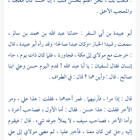
: متعت بك ، نحن أعلم
بحسن
منك ، إن
حسنا
كان معجبا ،
والمعجب الأحمق .
أبو عبيدة بن أبي السفر
: حدثنا
عبد الله بن محمد بن سالم
،
سمعت
رشيدا الخباز
-وكان عبدا صالحا- وقد رآه
أبو عبيدة
، قال
: خرجت مع مولاي إلى
مكة
، فجاورنا ، فلما كان ذات يوم ، جاء
إنسان فقال
لسفيان
: يا
أبا عبد الله
! قدم اليوم
حسن
وعلي
ابنا
صالح
. قال : وأين هما ؟ قال : في الطواف .
قال : إذا مرا ، فأرنيهما . فمر أحدهما ، فقلت : هذا
علي
، ومر
الآخر فقلت : هذا
حسن
. فقال : أما الأول ، فصاحب آخرة ،
وأما الآخر ، فصاحب سيف ، لا يملأ جوفه شيء . قال : فيقوم
إليه رجل ممن كان معنا ، فأخبر
عليا
، ثم مضى مولاي إلى
علي