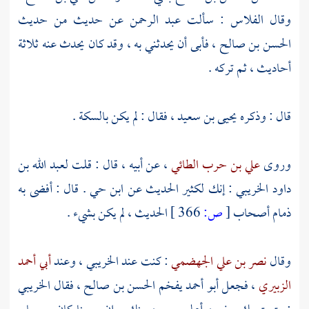
وقال
الفلاس
: سألت
عبد الرحمن
عن حديث من حديث
الحسن بن صالح
، فأبى أن يحدثني به ، وقد كان يحدث عنه ثلاثة
أحاديث ، ثم تركه .
قال : وذكره
يحيى بن سعيد
، فقال : لم يكن بالسكة .
وروى
علي بن حرب الطائي
، عن أبيه ، قال : قلت
لعبد الله بن
داود الخريبي
: إنك لكثير الحديث عن
ابن حي
. قال : أفضى به
ذمام أصحاب
[
ص:
366 ]
الحديث ، لم يكن بشيء .
وقال
نصر بن علي الجهضمي
: كنت عند
الخريبي
، وعند
أبي أحمد
الزبيري
، فجعل
أبو أحمد
يفخم
الحسن بن صالح
، فقال
الخريبي