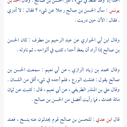
أحدا إلا وقد غلط في شيء ، غير
الحسن بن صالح
. وقال
أحمد بن
يونس
: سأل
الحسن بن صالح
رجلا عن شيء ؟ فقال : لا أدري
. فقال : الآن حين دريت .
وقال
ابن أبي الحواري
عن
عبد الرحيم بن مطرف
: كان
الحسن
بن صالح
إذا أراد أن يعظ أحدا ، كتب في ألواحه ، ثم ناوله .
وقال
محمد بن زياد الرازي
، عن
أبي نعيم
: سمعت
الحسن بن
صالح
يقول : فتشت الورع ، فلم أجده في شيء أقل من اللسان .
وقال
علي بن المنذر الطريفي
، عن
أبي نعيم
، قال : كتبت عن ثمان
مائة محدث ، فما رأيت أفضل من
الحسن بن صالح
.
قال
ابن عدي
:
للحسن بن صالح
قوم يحدثون عنه بنسخ ، فعند