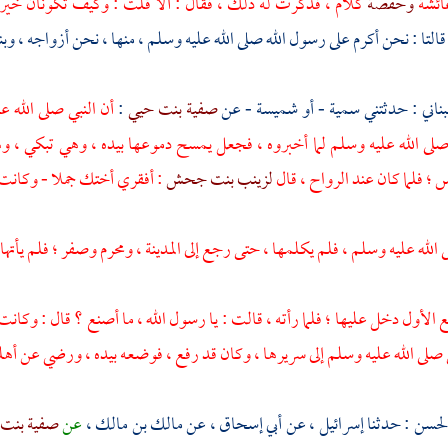
ائشة
وحفصة
كلام ، فذكرت له ذلك ، فقال : ألا قلت : وكيف تكونان خير
ا قالتا : نحن أكرم على رسول الله صلى الله عليه وسلم ، منها ، نحن أزواجه ، وب
بناني
: حدثتني
سمية
- أو
شميسة
- عن
صفية بنت حيي
:
أن النبي صلى الله 
لى الله عليه وسلم لما أخبروه ، فجعل يمسح دموعها بيده ، وهي تبكي ، وه
 ؛ فلما كان عند الرواح ، قال
لزينب بنت جحش
: أفقري أختك جملا - وكانت م
لله عليه وسلم ، فلم يكلمها ، حتى رجع إلى
المدينة
، ومحرم وصفر ؛ فلم يأتها 
ع الأول دخل عليها ؛ فلما رأته ، قالت : يا رسول الله ، ما أصنع ؟ قال : وكان
صلى الله عليه وسلم إلى سريرها ، وكان قد رفع ، فوضعه بيده ، ورضي عن أهل
الحسن
: حدثنا
إسرائيل ،
عن
أبي إسحاق
، عن
مالك بن مالك
،
عن
صفية بنت