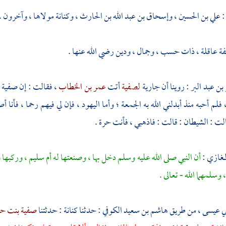
:
علي بن الحسين
،
وإسحاق بن عبد الله بن الحارث
،
وكنانة
مولاها ، وآخرون .
 عاقلة ، ذات حسب ، وجمال ، ودين رضي الله عنها .
 بن عبد البر
: روينا أن جارية
لصفية
أتت
عمر بن الخطاب
، فقالت : إن
صفية
فلم أحبه منذ أبدلني الله به الجمعة ؛ وأما
اليهود
، فإن لي فيهم رحما ، فأنا 
 : الشيطان : قالت : فاذهبي ، فأنت حرة .
لمغازي :
أن النبي صلى الله عليه وسلم دخل بها ، وصنعتها له
أم سليم
، وركبها و
ا ، وسلمهما الله - تعالى .
ي عيسى
، من طريق
هاشم بن سعيد الكوفي
: حدثنا
كنانة
: حدثتنا
صفية بنت ح