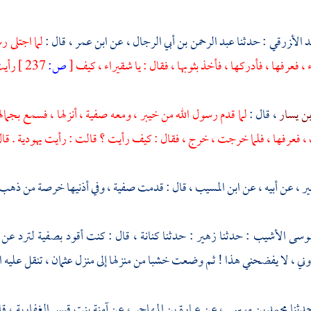
 الأ‌‍زرقي
: حدثنا
عبد الرحمن بن أبي الرجال
، عن
ابن عمر
، قال :
لما اجتلى ر
 فعرفها ، فأدركها ، فأخذ بثوبها ، فقال : يا شقيراء ، كيف
[
ص:
237 ]
رأيت
ن يسار
، قال :
لما قدم رسول الله من
خيبر
، ومعه
صفية
، أنزلها ، فسمع بجمال
فعرفها ، فلما خرجت ، خرج ، فقال : كيف رأيت ؟ قالت : رأيت يهودية . قال 
ير
، عن أبيه ، عن
ابن المسيب
، قال : قدمت
صفية
، وفي أذنيها خرصة من ذهب
موسى الأشيب
: حدثنا
زهير
: حدثنا
كنانة
، قال : كنت أقود
بصفية
لترد عن
ني ، لا يفضحني هذا ! ثم وضعت خشبا من منزلها إلى منزل
عثمان
، تنقل عليه ا
دثنا
محمد بن موسى
، عن
عمارة بن المهاجر
، عن
آمنة بنت قيس الغفارية
، ق