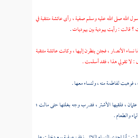
سول الله صلى الله عليه وسلم
صفية
، رأى
عائشة
متنقبة في
 ؟ قالت : رأيت يهودية بين يهوديات
.
ها نساء
الأنصار
، فجئن ينظرن إليها ، وكانت
عائشة
متنقبة
: لا تقولي هذا ، فقد أسلمت .
 ، فوهبت
لفاطمة
منه ، ولنساء معها .
عثمان
، فلقيها
الأشتر
، فضرب وجه بغلتها حتى مالت ؛
لماء والطعام .
الت : أنا إحدى النساء اللائي زففن
صفية
يوم دخلت على