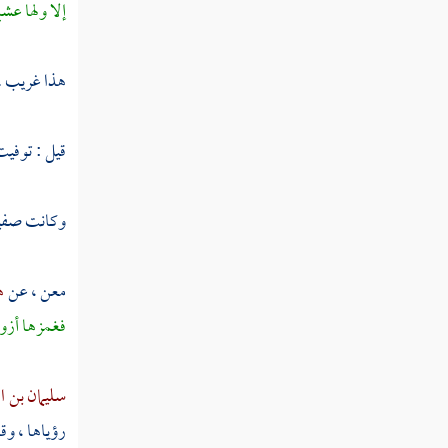
إلا ولها عش
عبد الله بن عبد الله بن الحارث
سعيد بن الحارث
هذا غريب .
أبو سفيان بن الحارث
قيل : توفيت
جعفر بن أبي سفيان
جعفر بن أبي طالب
وكانت
صفي
عقيل بن أبي طالب الهاشمي
معن
، عن
ه
زيد بن حارثة
فغمزها أزوا
عبد الله بن رواحة
سليمان بن ال
شهداء يوم الرجيع
رؤياها ، وقا
شهداء بئر معونة