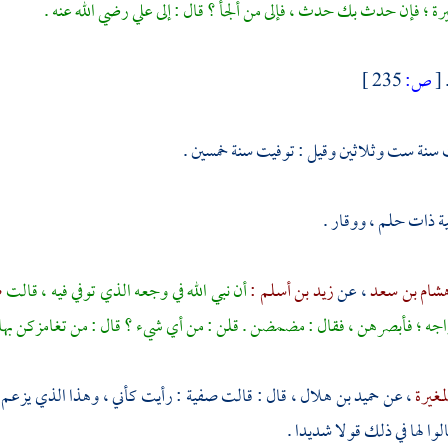
يرة ؛ فإن حدث بك حدث ، فإلى من ألجأ ؟ قال : إلى
علي
رضي الله عنه .
[
ص:
235 ]
 سنة ست وثلاثين وقيل : توفيت سنة خمسين .
ة
ذات حلم ، ووقار .
شام بن سعد
، عن
زيد بن أسلم :
أن نبي الله في وجعه الذي توفي فيه ، قالت
ص
جه ؛ فأبصرهن ، فقال : مضمضن . قلن : من أي شيء ؟ قال : من تغامزكن بها ، و
مغيرة
، عن
حميد بن هلال
، قال : قالت
صفية
: رأيت كأني ، وهذا الذي يزعم أ
لوا لها في ذلك قولا شديدا .