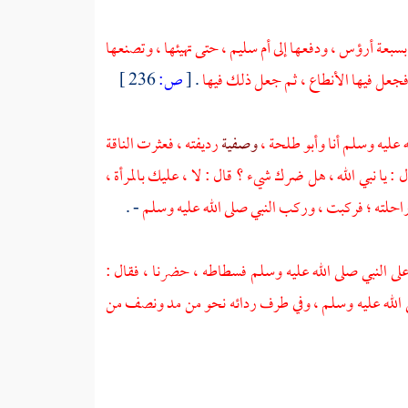
بسبعة أرؤس ، ودفعها إلى
أم سليم
، حتى تهيئها ، وتصنعها
جعل فيها الأنطاع ، ثم جعل ذلك فيها
.
[
ص:
236 ]
ه عليه وسلم أنا
وأبو طلحة
،
وصفية
رديفته ، فعثرت الناقة
 : يا نبي الله ، هل ضرك شيء ؟ قال : لا ، عليك بالمرأة ،
راحلته ؛ فركبت ، وركب النبي صلى الله عليه وسلم
- .
لى النبي صلى الله عليه وسلم فسطاطه ، حضرنا ، فقال :
ى الله عليه وسلم ، وفي طرف ردائه نحو من مد ونصف من