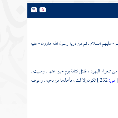
 - عليهم السلام . ثم من ذرية رسول الله هارون - عليه
 من شعراء
اليهود
، فقتل
كنانة
يوم
خيبر
عنها ، وسبيت ،
ص:
232 ]
تكون إلا لك ، فأخذها من
دحية
، وعوضه