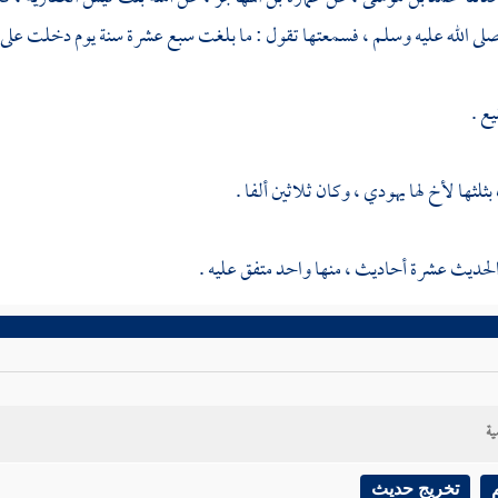
لى الله عليه وسلم ، فسمعتها تقول : ما بلغت سبع عشرة سنة يوم دخلت على ر
يع .
لثها لأخ لها يهودي ، وكان ثلاثين ألفا .
الحديث عشرة أحاديث ، منها واحد متفق عليه .
ية
تخريج حديث