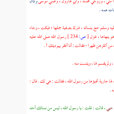
ا مني ، وزوجي
محمد
، وأبي
هارون
، وعمي
موسى
وكان
نات عمه .
عليه وسلم حج بنسائه ، فبرك
بصفية
جملها ؛ فبكت ، وجاء
و ينهاها ، فنزل
[
ص:
234 ]
رسول الله صلى الله عليه
ن أكثرهن ظهرا - فقالت : أنا أفقر يهوديتك ! .
، ولم يقسم لها ، ويئست منه .
ت لها جارية تخبؤها من رسول الله ، فقالت : هي لك . قال :
ه
.
 حيي
، قالت : قلت : يا رسول الله ، ليس من نسائك أحد