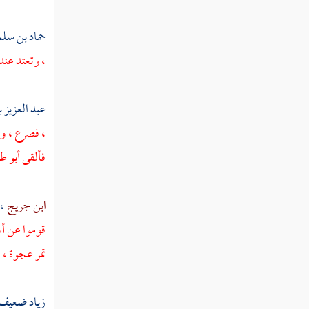
كلثوم بن الهدم
حماد بن سل
، وتعتد عند
أبو دجانة الأنصاري
خبيب بن عدي
عبد العزيز ب
معاذ بن عمرو بن الجموح
، فصرع ، 
معوذ بن عمرو
فألقى
أبو ط
خلاد بن عمرو
ابن جريج
،
عمرو بن الجموح
قوموا عن أم
عبيدة بن الحارث
تمر عجوة ، 
أعيان البدريين
زياد ضعيف 