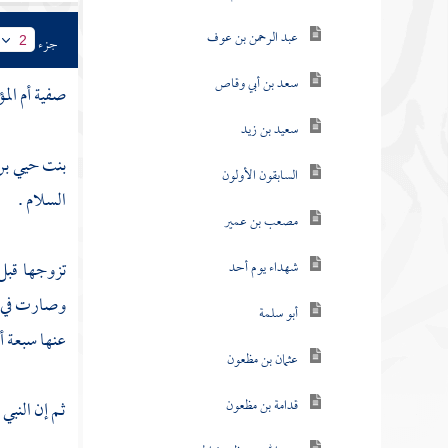
عبد الرحمن بن عوف
جزء
2
سعد بن أبي وقاص
صفية أم المؤ
سعيد بن زيد
بنت حيي بن 
السابقون الأولون
السلام .
مصعب بن عمير
تزوجها قبل
شهداء يوم أحد
وصارت في
أبو سلمة
عنها سبعة 
عثمان بن مظعون
قدامة بن مظعون
ثم إن النبي