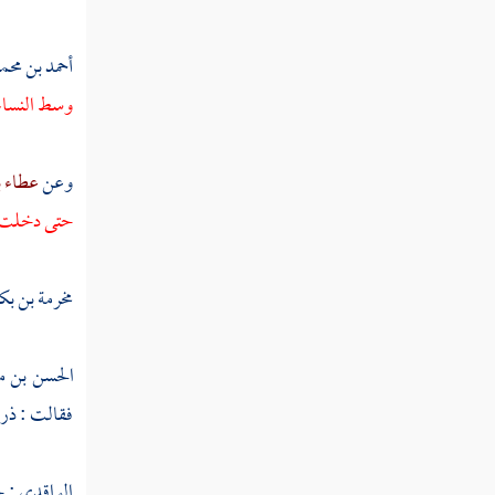
ربيعة بن الحارث
عبد الله بن الحارث
أحمد بن محمد
وسط النساء ،
خالد بن سعيد
أبان بن سعيد
وعن
عطاء ب
عمرو بن سعيد الأموي
حتى دخلت ، 
العلاء بن الحضرمي
مخرمة بن بك
سعد بن خيثمة
البراء بن معرور
الحسن بن 
فقالت : ذرو
بشر بن البراء
سعد بن عبادة
الواقدي
: ح