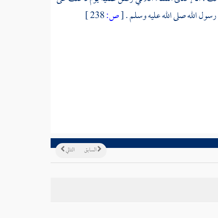
سول الله صلى الله عليه وسلم .
[
ص:
238 ]
السابق
التالي