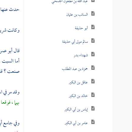
عبد الله بن مظعون الجمحي
حدث عنها 
السائب بن عثمان
أبو حذيفة
وكانت شريفة
سالم مولى أبي حذيفة
قال
أبو عمر
شهداء بدر
أما السبت ، 
حمزة بن عبد المطلب
صنعت ؟ قالت
عاقل بن البكير
وقد مر في ا
خالد بن البكير
بهما ، ‌‌‌فوقع
إياس بن أبي البكير
وفي جامع
أب
عامر بن أبي البكير