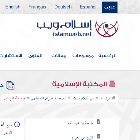
عربي
Español
Deutsch
Français
English
الرئيسية
موسوعات
مقالات
الفتوى
الاستشارات
فهرس الكتاب
المكتبة الإسلامية
كتب
الصحابة رضوان الله عليهم
الرئيسية
سير أعلام النبلاء
الصحابة رضوان الله عليهم
صفية أم المؤمنين
أبو عبيدة بن الجراح
طلحة بن عبيد الله
سير أعلا
الذهبي -
الزبير بن العوام