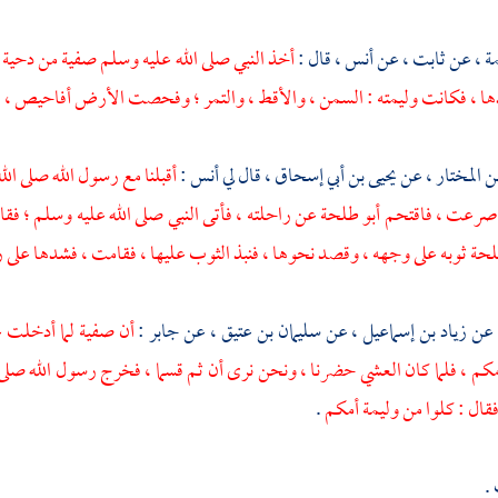
مة
، عن
ثابت
، عن
أنس
، قال :
أخذ النبي صلى الله عليه وسلم
صفية
من
دحية
ها ، فكانت وليمته : السمن ، والأقط ، والتمر ؛ وفحصت الأرض أفاحيص ، ف
ن المختار
، عن
يحيى بن أبي إسحاق
، قال لي
أنس
:
أقبلنا مع رسول الله صلى الل
وصرعت ، فاقتحم
أبو طلحة
عن راحلته ، فأتى النبي صلى الله عليه وسلم ؛ فقال
لحة
ثوبه على وجهه ، وقصد نحوها ، فنبذ الثوب عليها ، فقامت ، فشدها على 
 عن
زياد بن إسماعيل
، عن
سليمان بن عتيق
، عن
جابر
:
أن
صفية
لما أدخلت ع
كم ، فلما كان العشي حضرنا ، ونحن نرى أن ثم قسما ، فخرج رسول الله صل
فقال : كلوا من وليمة أمكم
.
.