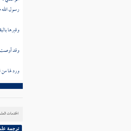
سعد بن معاذ
رسول الله ص
زيد بن الخطاب
وقبرها
بالبق
أسعد بن زرارة
عتبة بن غزوان
وقد أوصت بث
عكاشة بن محصن
ورد لها من 
ثابت بن قيس
شهداء أجنادين واليرموك
طليحة بن خويلد
سعد بن الربيع
الخدمات العلم
معن بن عدي
ترجمة علم