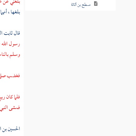
بلغني عن
ع
مسطح بن أثاثة
بلغها ، أنهم
أبو عبس
قال
ثابت ال
ابن التيهان
رسول الله ص
أبو جندل
وسلم بالناس
عبد الله بن سهيل
سهيل بن عمرو
فغضب صلى ا
البراء بن مالك
فلما كان ربي
نوفل
فمشى النبي 
الحارث بن نوفل
الحسين بن 
عبد الله بن الحارث