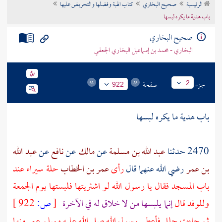
الرئيسية
صحيح البخاري
كتاب الهبة وفضلها والتحريض عليها
تراجم الأعلام
باب هدية ما يكره لبسها
صحيح البخاري
البخاري - محمد بن إسماعيل البخاري الجعفي
جزء
صفحة
2
922
باب هدية ما يكره لبسها
2470 حدثنا
عبد الله بن مسلمة
عن
مالك
عن
نافع
عن
عبد الله
بن عمر
رضي الله عنهما قال
رأى
عمر بن الخطاب
حلة سيراء عند
باب المسجد فقال يا رسول الله لو اشتريتها فلبستها يوم الجمعة
وللوفد قال
إنما يلبسها من لا خلاق له في الآخرة
[
ص:
922 ]
ثم جاءت حلل فأعطى رسول الله صلى الله عليه وسلم
عمر
منها