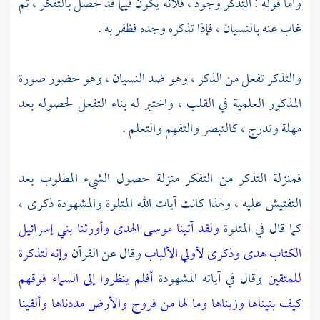
وأما قوله : التذكر وجود ، فلأنه يكون فيما قد حصل بالتفكر ، ثم
غاب عنه بالنسيان ، فإذا تذكره وجده فظفر به .
والتذكر تفعل من الذكر ، وهو ضد النسيان ، وهو حضور صورة
المذكور العلمية في القلب ، واختير له بناء التفعل لحصوله بعد
مهلة وتدرج ، كالتبصر والتفهم والتعلم .
فمنزلة التذكر من التفكر منزلة حصول الشيء المطلوب بعد
التفتيش عليه ، ولهذا كانت آيات الله المتلوة والمشهودة ذكرى ،
كما قال في المتلوة
ولقد آتينا موسى الهدى وأورثنا بني إسرائيل
الكتاب هدى وذكرى لأولي الألباب
وقال عن القرآن
وإنه لتذكرة
للمتقين
وقال في آياته المشهودة
أفلم ينظروا إلى السماء فوقهم
كيف بنيناها وزيناها وما لها من فروج والأرض مددناها وألقينا