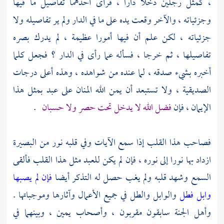
، كمثل رجلين دخلا دارا ، فرأى أحدهما تفاصيل ما فيها
وجزئياته ، والآخر وقعت يده على ما في الدار ولم ير تفاصيله ولا
جزئياته ، لكن علم أن فيها أمورا عظيمة ، لم يدرك بصره
تفاصيلها ، ثم خرجا ، فسأله عما رأى في الدار ؟ فجعل كلما
أخبره بشيء صدقه ، لما عنده من شواهده ، وهذه أعلى درجات
الصديقية ، ولا تستبعد أن يمن الله المنان على عبد بمثل هذا
الإيمان ، فإن
فضل الله لا يدخل تحت حصر ولا حسبان
.
فصاحب هذا القلب إذا سمع الآيات وفي قلبه نور من البصيرة
ازداد بها نورا إلى نوره ، فإن لم يكن للعبد مثل هذا القلب فألقى
السمع وشهد قلبه ولم يغب حصل له التذكر أيضا
فإن لم يصبها
وابل فطل
والوابل والطل في جميع الأعمال وآثارها وموجباتها .
وأهل الجنة سابقون مقربون ، وأصحاب يمين ، وبينهما في