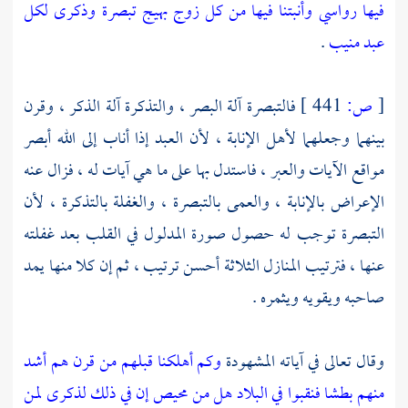
فيها رواسي وأنبتنا فيها من كل زوج بهيج تبصرة وذكرى لكل
عبد منيب
.
[
ص:
441 ]
فالتبصرة آلة البصر ، والتذكرة آلة الذكر ، وقرن
بينهما وجعلهما لأهل الإنابة ، لأن العبد إذا أناب إلى الله أبصر
مواقع الآيات والعبر ، فاستدل بها على ما هي آيات له ، فزال عنه
الإعراض بالإنابة ، والعمى بالتبصرة ، والغفلة بالتذكرة ، لأن
التبصرة توجب له حصول صورة المدلول في القلب بعد غفلته
عنها ، فترتيب المنازل الثلاثة أحسن ترتيب ، ثم إن كلا منها يمد
صاحبه ويقويه ويثمره .
وقال تعالى في آياته المشهودة
وكم أهلكنا قبلهم من قرن هم أشد
منهم بطشا فنقبوا في البلاد هل من محيص إن في ذلك لذكرى لمن