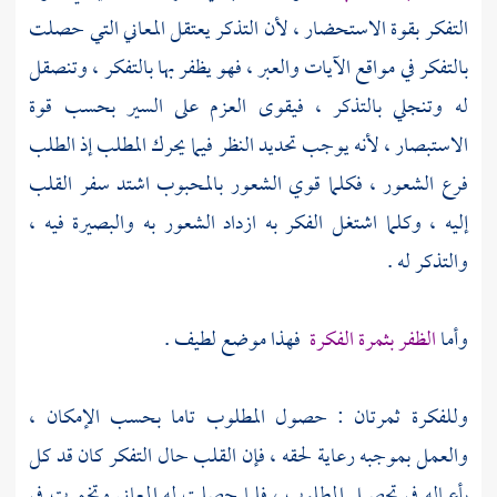
التفكر بقوة الاستحضار ، لأن التذكر يعتقل المعاني التي حصلت
بالتفكر في مواقع الآيات والعبر ، فهو يظفر بها بالتفكر ، وتنصقل
له وتنجلي بالتذكر ، فيقوى العزم على السير بحسب قوة
الاستبصار ، لأنه يوجب تحديد النظر فيما يحرك المطلب إذ الطلب
فرع الشعور ، فكلما قوي الشعور بالمحبوب اشتد سفر القلب
إليه ، وكلما اشتغل الفكر به ازداد الشعور به والبصيرة فيه ،
والتذكر له .
وأما
الظفر بثمرة الفكرة
فهذا موضع لطيف .
وللفكرة ثمرتان : حصول المطلوب تاما بحسب الإمكان ،
والعمل بموجبه رعاية لحقه ، فإن القلب حال التفكر كان قد كل
بأعماله في تحصيل المطلوب ، فلما حصلت له المعاني وتخمرت في