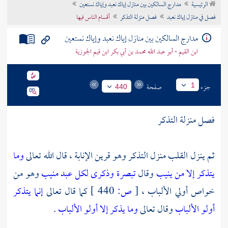
الرئيسية
مدارج السالكين بين منازل إياك نعبد وإياك نستعين
تراجم الأعلام
فصل في منازل إياك نعبد
فصل منزلة التذكر
أقسام الناس فيها
مدارج السالكين بين منازل إياك نعبد وإياك نستعين
ابن القيم - أبو عبد الله محمد بن أبي بكر ابن قيم الجوزية
جزء
صفحة
1
440
فصل منزلة التذكر
ثم ينزل القلب منزل التذكر وهو قرين الإنابة ، قال الله تعالى
وما
يتذكر إلا من ينيب
وقال
تبصرة وذكرى لكل عبد منيب
وهو من
خواص أولي الألباب ،
[
ص:
440 ]
كما قال تعالى
إنما يتذكر
أولو الألباب
وقال تعالى
وما يذكر إلا أولو الألباب
.