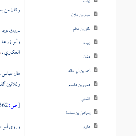
زينب
وكان من بحو
حبان بن هلال
طلق بن غنام
حدث عنه :
وأبو زرعة
،
زبيدة
العكبري
،
و
عفان
أحمد بن أبي خالد
قال
عباس
،
وثلاثين أل
عمرو بن عاصم
القعنبي
[
ص:
362 ]
إسماعيل بن مسلمة
وروى
أبو 
عارم