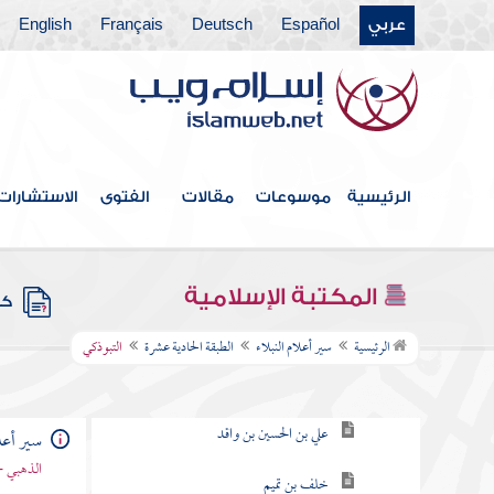
عربي
Español
Deutsch
Français
English
الطبقة الرابعة
الطبقة الخامسة
الطبقة السادسة
الطبقة السابعة
الرئيسية
موسوعات
مقالات
الفتوى
الاستشارات
الطبقة التاسعة
الطبقة العاشرة
المكتبة الإسلامية
كتب
الطبقة الحادية عشرة
الرئيسية
سير أعلام النبلاء
الطبقة الحادية عشرة
التبوذكي
عثمان بن الهيثم
علي بن الحسين بن واقد
سير أعلا
الذهبي -
خلف بن تميم