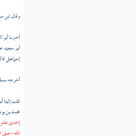
عبد الله بن يوسف
وقال
ابن س
ابن الماجشون
أخبرنا
أبو ا
التبوذكي
أبو سعيد ع
موسى بن إسماعيل
إسماعيل
قال
معلى بن منصور
أخرجه
مسل
عبد الله بن نافع الصائغ
عبد الله بن نافع الزبيري
كتب إلينا
أب
دينار
محمد بن يو
إحدى عشرة ا
عبد الله بن رجاء
الله - صلى ا