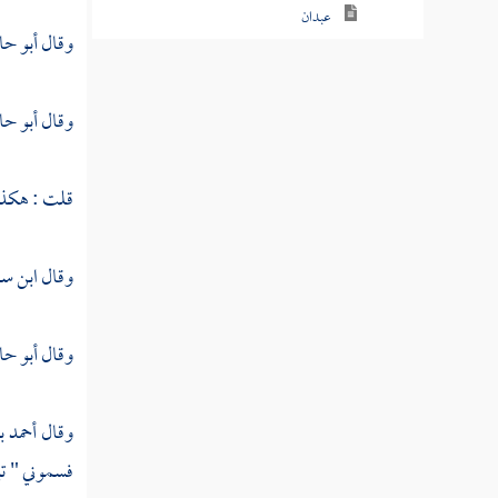
عبدان
وقال
أبو حا
المأمون
وقال
أبو حا
المعتصم
الواثق بالله
قلت : هكذ
مسلم بن إبراهيم
البابلتي
وقال
ابن س
أبو اليمان
وقال
أبو حا
حجين بن المثنى
قالون
وقال
أحمد ب
فسموني " تب
سعيد بن أبي مريم