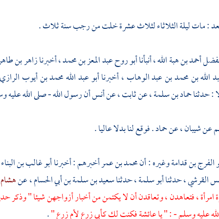
عد
: مات ليلة الثلاثاء لثلاث عشرة خلت من رجب سنة ثلاث .
لفضل أحمد بن هبة الله
، أنبأنا
أبو روح عبد المعز بن محمد
، أخبرنا
زاهر بن طاه
بد الله بن محمد بن عبد الوهاب
، أخبرنا
أبو عبد الله محمد بن أيوب الرازي
ا : حدثنا
حماد بن سلمة
، عن
ثابت
، عن
أنس
أن رسول الله - صلى الله عليه وس
م
عن
شيبان
، عن
حماد
. فوقع لنا بدلا عاليا .
و الفرج بن قدامة
وغيره : أن
محمد بن عمر
أخبرهم : أخبرنا
أبو غالب بن البناء
نس القرشي
، حدثنا
أبو سلمة
، حدثنا
سعيد بن سلمة بن أبي الحسام
، عن
هشام 
مرأة ، فتعاهدن ، وتعاقدن أن لا يكتمن من أخبار أزواجهن شيئا " وذكر ح
لله عليه وسلم - : " يا
عائشة
فكنت لك
كأبي زرع
لأم زرع
"
.