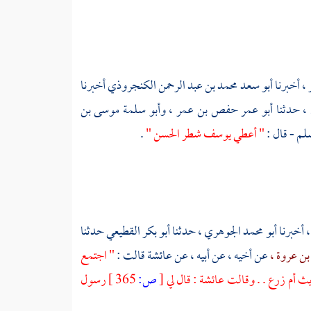
ر
، أخبرنا
أبو سعد محمد بن عبد الرحمن الكنجروذي
أخبرنا
، حدثنا
أبو عمر حفص بن عمر
،
وأبو سلمة موسى بن
لم - قال :
" أعطي يوسف شطر الحسن "
.
، أخبرنا
أبو محمد الجوهري
، حدثنا
أبو بكر القطيعي
حدثنا
بن عروة ،
عن أخيه ، عن أبيه ، عن
عائشة
قالت :
" اجتمع
ديث
أم زرع
. . وقالت
عائشة
: قال لي
[
ص:
365 ]
رسول