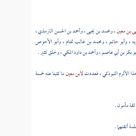
ى بن معين
،
ومحمد بن يحيى
،
وأحمد بن الحسن الترمذي
،
يه
،
وأبو حاتم
،
ومحمد بن غالب تمتام
،
وأبو الأحوص
بو بكر بن أبي عاصم
،
وأحمد بن داود المكي
، وخلق كثير .
هذا
الأثرم التبوذكي
، فعددت
لابن معين
ما كتبنا عنه خمسة
ثقة مأمون .
لمة
أتقنهما .