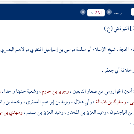
صفحة
361
التبوذكي ( ع )
ام الحجة ، شيخ الإسلام أبو سلمة موسى بن إسماعيل المنقري مولاهم البصري ا
 خلافة
أبي جعفر
.
أعين الخوارزمي
من صغار التابعين ،
وجرير بن حازم
،
وشعبة
حديثا واحدا ،
و
يى
،
ومبارك بن فضالة
،
وأبي هلال
،
ويزيد بن إبراهيم التستري
،
ومحمد بن را
 بن الماجشون
،
وعبد العزيز بن المختار
،
وعبد العزيز بن مسلم
،
ومهدي بن م
 .