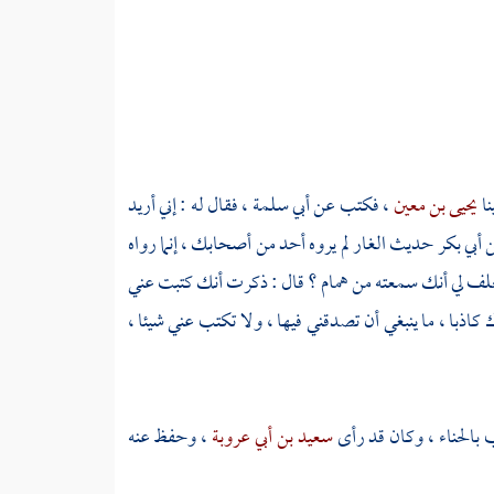
نا
يحيى بن معين
، فكتب عن
أبي سلمة
، فقال له : إني أريد
أبي بكر
حديث الغار لم يروه أحد من أصحابك ، إنما رواه
 تحلف لي أنك سمعته من
همام
؟ قال : ذكرت أنك كتبت عني
كاذبا ، ما ينبغي أن تصدقني فيها ، ولا تكتب عني شيئا ،
 بالحناء ، وكان قد رأى
سعيد بن أبي عروبة
، وحفظ عنه