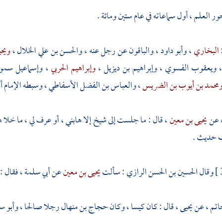
ر العلم ، أول سماعاته في عام ستين ومائة .
البخاري
،
وأبو داود
، والباقون عن رجل عنه ،
والحسن بن علي الخلال
،
ويحي
ويعقوب الفسوي
،
وإبراهيم بن ديزيل
،
وإبراهيم الحربي
،
وإسماعيل سمو
محمد بن أيوب بن الضريس
،
والعباس بن الفضل الأسفاطي
، وسبطه
الإمام أ
 عن
يحيى بن معين
، قال : ما جلست إلى شيخ إلا هابني ، أو عرف لي ، ما خلا 
ف حديث .
وقال
الحسين بن الحسن الرازي
: سألت
يحيى بن معين
عن
أبي سلمة
، فقال : 
حاتم
، عن
يحيى
، قال : كان كيسا ، وكان
حجاج بن منهال
رجلا صالحا ،
وأبو س