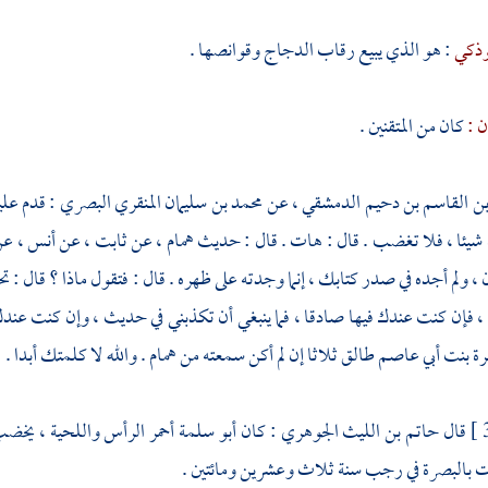
وذكي
: هو الذي يبيع رقاب الدجاج وقوانصها .
ن :
كان من المتقنين .
ن القاسم بن دحيم الدمشقي
، عن
محمد بن سليمان المنقري البصري
: قدم علي
شيئا ، فلا تغضب . قال : هات . قال : حديث
همام
، عن
ثابت
، عن
أنس ،
عن
ن
، ولم أجده في صدر كتابك ، إنما وجدته على ظهره . قال : فتقول ماذا ؟ قال :
، فإن كنت عندك فيها صادقا ، فما ينبغي أن تكذبني في حديث ، وإن كنت عندك 
رة بنت أبي عاصم
طالق ثلاثا إن لم أكن سمعته من
همام
. والله لا كلمتك أبدا .
قال
حاتم بن الليث الجوهري
: كان
أبو سلمة
أحمر الرأس واللحية ، يخضب
ت
بالبصرة
في رجب سنة ثلاث وعشرين ومائتين .