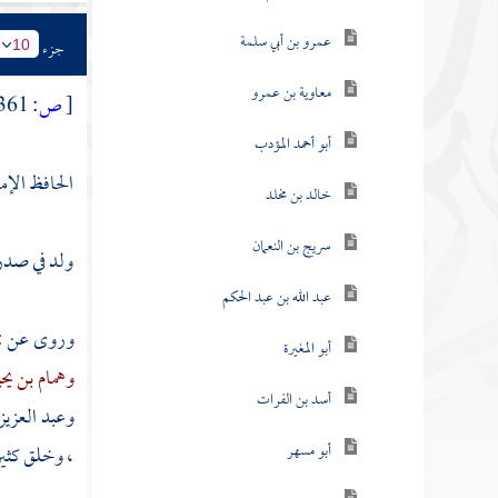
عمرو بن أبي سلمة
جزء
10
معاوية بن عمرو
[
ص:
361 ]
أبو أحمد المؤدب
الحافظ الإم
خالد بن مخلد
سريج بن النعمان
ولد في صدر
عبد الله بن عبد الحكم
وروى عن :
أبو المغيرة
وهمام بن يح
أسد بن الفرات
وعبد العزيز
أبو مسهر
، وخلق كثير