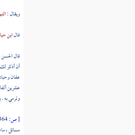
سليمان بن حرب
ويقال :
التب
آدم بن أبي إياس
قال
ابن حبا
علي بن عياش
أبو الوليد الطيالسي
قال
الحسن ب
إسماعيل بن أبان
أن أذكر لك 
عفان
وحبا
الغنوي إسماعيل بن أبان
عشرين ألفا 
علي بن الحسن بن شقيق
وترمي به .
ب
حجاج بن منهال
[
ص:
364 ]
الحوضي
مسائل ، ما
الحسن بن حفص