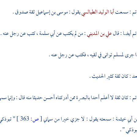
تم
: سمعت
أبا الوليد الطيالسي
يقول :
موسى بن إسماعيل
ثقة صدوق .
تم
أيضا : قال
علي بن المديني
: من لم يكتب عن
أبي سلمة
، كتب عن رجل عنه .
ا جرى
لمسلم
توانى في لقيه ، فكتب عن رجل عنه .
عد
: كان ثقة كثير الحديث .
تم
: كان ثقة لا أعلم أحدا
بالبصرة
ممن أدركناه أحسن حديثا منه قال : وإنما سم
ن أبي خيثمة
: سمعته يقول : لا جزي خيرا من سماني
[
ص:
363 ]
" تبوذكي 
وذكي " .