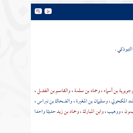
لتبوذكي .
جويرية بن أسماء
،
وحماد بن سلمة
،
والقاسم بن الفضل
،
شد المكحولي
،
وسليمان بن المغيرة
،
والضحاك بن نبراس
،
يمون
،
ووهيب
،
وابن المبارك
،
وحماد بن زيد
حديثا واحدا