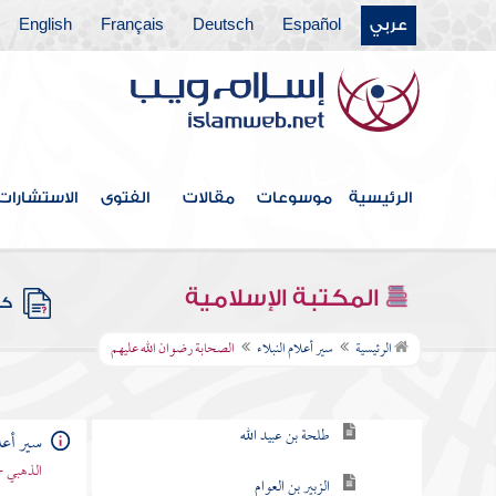
عربي
Español
Deutsch
Français
English
الرئيسية
موسوعات
مقالات
الفتوى
الاستشارات
فهرس الكتاب
المكتبة الإسلامية
كتب
الصحابة رضوان الله عليهم
الرئيسية
سير أعلام النبلاء
الصحابة رضوان الله عليهم
أبو عبيدة بن الجراح
طلحة بن عبيد الله
سير أعلا
الذهبي -
الزبير بن العوام