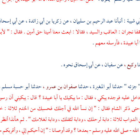
بي شيبة
: أنبأنا
عبد الرحيم بن سليمان ،
عن
زكريا بن أبي زائدة ،
عن
أبي إسحا
فا نجران :
العاقب
والسيد
، فقالا : ابعث معنا أمينا حق أمين . فقال : " ل
أبا عبيدة
، فأرسله معهم
.
ا
وكيع ،
عن
سفيان ،
عن
أبي إسحاق
نحوه .
" جزئه " حدثنا
أبو المغيرة ،
حدثنا
صفوان بن عمرو ،
حدثنا
أبو حسبة مسلم ب
خل عليه فوجده يبكي ، فقال : ما يبكيك يا
أبا عبيدة
؟ قال : يبكيني أن رسول
 حتى ذكر
الشام
فقال : " إن نسأ الله في أجلك فحسبك من الخدم ثلاثة : 
دواب ثلاثة : دابة لرحلك ، ودابة لثقلك ، ودابة لغلامك " . ثم هأنذا أنظر إلى
لله - صلى الله عليه وسلم - بعدها ؟ وقد أوصانا : " إن أحبكم إلي ، وأقربكم م