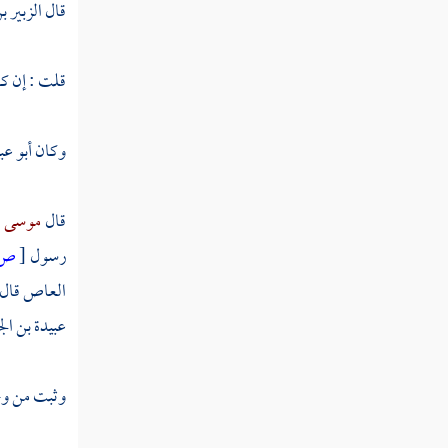
قال
الزبير ب
عبد الله بن عبد الله بن الحارث
سعيد بن الحارث
قلت : إن كان
أبو سفيان بن الحارث
وكان
أبو عب
جعفر بن أبي سفيان
جعفر بن أبي طالب
قال
موسى ب
رسول
[
ص:
عقيل بن أبي طالب الهاشمي
العاص
قال 
زيد بن حارثة
عبيدة بن ال
عبد الله بن رواحة
وثبت من و
شهداء يوم الرجيع
شهداء بئر معونة