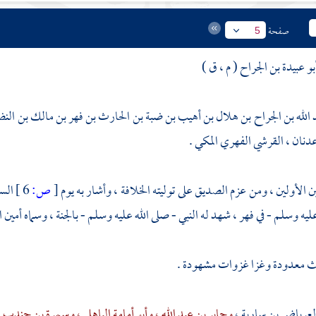
صفحة
5
بو عبيدة بن الجراح ( م ، ق )
 الله بن الجراح بن هلال بن أهيب بن ضبة بن الحارث بن فهر بن مالك بن النض
دنان ، القرشي الفهري المكي .
ن الأولين ، ومن عزم الصديق على توليته الخلافة ، وأشار به يوم
[
ص:
6 ]
السق
عليه وسلم - في
فهر ،
شهد له النبي - صلى الله عليه وسلم - بالجنة ، وسماه أمين ا
 معدودة وغزا غزوات مشهودة .
لعرباض بن سارية ،
وجابر بن عبد الله ،
وأبو أمامة الباهلي ،
وسمرة بن جندب ،