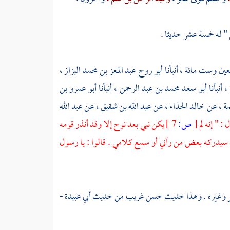
" له خمسة عشر حديثا .
عين وست مائة ، أنبأنا
أبو روح عبد المعز بن محمد البزاز ،
أنبأنا
أبو سعد محمد بن عبد الرحمن ،
أنبأنا
أبو عمرو بن
ة ،
عن
خالد الحذاء ،
عن
عبد الله بن شقيق ،
عن
عبد الله
 " إنه لم
[
ص:
7 ]
يكن نبي بعد نوح إلا وقد أنذر قومه
له سيدركه بعض من رآني أو سمع كلامي . قالوا : يا رسول
ر
وغيره . وهذا حديث حسن غريب من حديث
أبي عبيدة
-