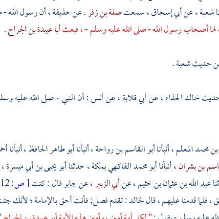
نا
شعبة ،
عن
أبي إسحاق ،
سمعت
صلة بن زفر
. عن
حذيفة ،
أن رسول الله - ص
ها أصحاب رسول الله - صلى الله عليه وسلم - ، فبعث
أبا عبيدة بن الجراح
.
من حديث شعبة .
 حديث
خالد الحذاء ،
عن
أبي قلابة ،
عن
أنس
: أن النبي - صلى الله عليه وسل
بن محمد المعلم ،
أنبأنا
أبو القاسم بن رواحة ،
أنبأنا
أبو طاهر الحافظ ،
أنبأنا
أحم
قاسم بن بشران ،
أنبأنا
أبو محمد الفاكهي
بمكة ،
حدثنا
أبو يحيى بن أبي ميسرة ،
نا
عبد الله بن عثمان بن خثيم ،
عن
أبي الزبير ،
عن
جابر
قال : كنت
[
ص:
12 ]
 ،
فلما قدمنا عليهم ، قال
لخالد
: تقدم فصل; فأنت أحق بالإمامة ؛ لأنك جئت 
لله عليه وسلم - يقول :
" لكل أمة أمين ، وأمين هذه الأمة
أبو عبيدة بن الجراح 