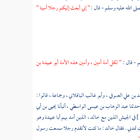
لى الله عليه وسلم - قال :
" إني أبعث إليكم رجلا أمينا "
م - قال :
" لكل أمة أمين ، وأمين هذه الأمة
أبو عبيدة بن
د بن علي الصوفي ،
وأبو غالب الباقلاني ،
وجماعة ، قالوا :
حدثنا
عبد الوهاب بن عيسى الواسطي ،
أنبأنا
يحيى بن أبي
في الجيش الذين مع
خالد ،
الذين أمد بهم
أبا عبيدة
وهو
تمدني . فقال
خالد
: ما كنت لأتقدم رجلا سمعت رسول
"
.