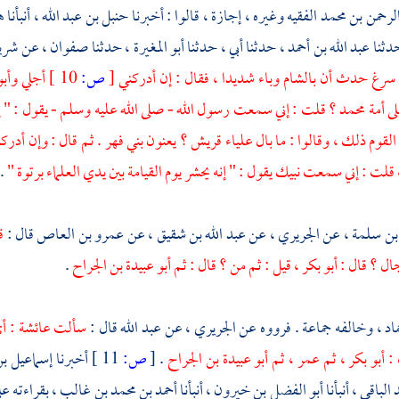
لرحمن بن محمد الفقيه
وغيره ، إجازة ، قالوا : أخبرنا
حنبل بن عبد الله ،
أنبأنا
ه
دثنا
عبد الله بن أحمد ،
حدثنا أبي ، حدثنا
أبو المغيرة ،
حدثنا
صفوان ،
عن
شريح
سرغ حدث أن
بالشام
وباء شديدا ، فقال : إن أدركني
[
ص:
10 ]
أجلي
وأبو
ى أمة
محمد ؟
قلت : إني سمعت رسول الله - صلى الله عليه وسلم - يقول : " إن
القوم ذلك ، وقالوا : ما بال علياء
قريش ؟
يعنون
بني فهر
. ثم قال : وإن أدرك
قلت : إني سمعت نبيك يقول : " إنه يحشر يوم القيامة بين يدي العلماء برتوة "
.
 بن سلمة ،
عن
الجريري ،
عن
عبد الله بن شقيق ،
عن
عمرو بن العاص
قال :
ق
ال ؟ قال :
أبو بكر ،
قيل : ثم من ؟ قال : ثم
أبو عبيدة بن الجراح
.
اد ،
وخالفه جماعة . فرووه عن الجريري ، عن
عبد الله
قال :
سألت
عائشة
: أ
 :
أبو بكر ،
ثم
عمر ،
ثم
أبو عبيدة بن الجراح
.
[
ص:
11 ]
أخبرنا
إسماعيل بن
 الباقي ،
أنبأنا
أبو الفضل بن خيرون ،
أنبأنا
أحمد بن محمد بن غالب ،
بقراءته ع