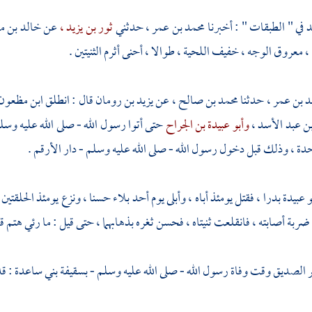
د
في " الطبقات " : أخبرنا
محمد بن عمر ،
حدثني
ثور بن يزيد ،
عن
خالد بن م
 معروق الوجه ، خفيف اللحية ، طوالا ، أحنى أثرم الثنيتين .
د بن عمر ،
حدثنا
محمد بن صالح ،
عن
يزيد بن رومان
قال : انطلق
ابن مظعون
ن عبد الأسد ،
وأبو عبيدة بن الجراح
حتى أتوا رسول الله - صلى الله عليه وسل
دة ، وذلك قبل دخول رسول الله - صلى الله عليه وسلم -
دار الأرقم
.
و عبيدة
بدرا ،
فقتل يومئذ أباه ، وأبلى يوم
أحد
بلاء حسنا ، ونزع يومئذ الحلقتين 
ربة أصابته ، فانقلعت ثنيتاه ، فحسن ثغره بذهابهما ، حتى قيل : ما رئي هت
ر
الصديق وقت وفاة رسول الله - صلى الله عليه وسلم -
بسقيفة
بني ساعدة
: ق