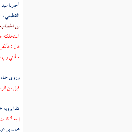
أخبرنا
عبد ا
كلثوم بن الهدم
القطيعي ،
ح
بن الخطاب
أبو دجانة الأنصاري
استخلفته عل
خبيب بن عدي
قال : فأنكر 
معاذ بن عمرو بن الجموح
سألني ربي ، 
معوذ بن عمرو
وروى
حماد
خلاد بن عمرو
قيل من الرج
عمرو بن الجموح
عبيدة بن الحارث
كذا يرويه
حم
إليه ؟ قالت
أعيان البدريين
محمد بن عبد