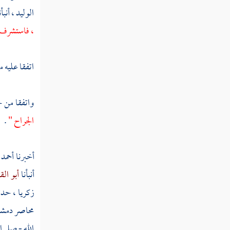
ربيعة بن الحارث
الوليد ،
أنبأ
عبد الله بن الحارث
، فاستشرف ل
خالد بن سعيد
اتفقا عليه 
أبان بن سعيد
عمرو بن سعيد الأموي
واتفقا من
الجراح "
.
العلاء بن الحضرمي
سعد بن خيثمة
أخبرنا
أحمد 
البراء بن معرور
أنبأنا
أبو ال
زكريا ،
حدث
بشر بن البراء
محاصر
دمشق
سعد بن عبادة
الله - صلى ا