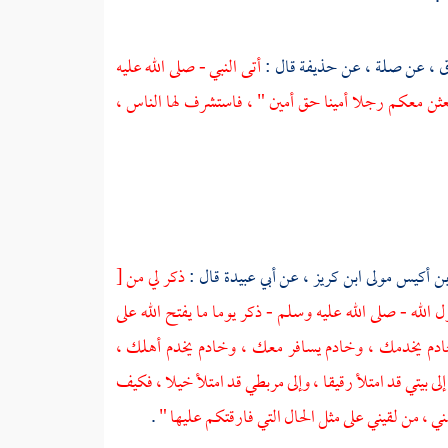
ق ،
عن
صلة ،
عن
حذيفة
قال :
أتى النبي - صلى الله عليه
أبعثن معكم رجلا أمينا حق أمين " ، فاستشرف لها الناس ،
ن أكيس مولى ابن كريز ،
عن
أبي عبيدة
قال :
ذكر لي من
[
 الله - صلى الله عليه وسلم - ذكر يوما ما يفتح الله على
خادم يخدمك ، وخادم يسافر معك ، وخادم يخدم أهلك ،
 بيتي قد امتلأ رقيقا ، وإلى مربطي قد امتلأ خيلا ، فكيف
ني ، من لقيني على مثل الحال التي فارقتكم عليها "
.