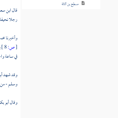
مسطح بن أثاثة
قال
ابن سع
أبو عبس
رجلا نحيفا ،
ابن التيهان
وأخبرنا
محم
أبو جندل
[
ص:
8 ]
ب
عبد الله بن سهيل
في ساعة واح
سهيل بن عمرو
وقد شهد
أب
البراء بن مالك
وسلم - من ض
نوفل
الحارث بن نوفل
وقال
أبو بك
عبد الله بن الحارث