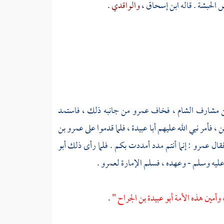
رض
الحبشة
. قاله
ابن إسحاق ،
والواقدي
.
ن مشارف
الشام ،
فخاف
عمرو
من جانبه ذلك ، فاستمد
ن ،
فأمر نبي الله عليهم
أبا عبيدة ،
فلما قدموا على
عمرو بن
فقال
عمرو
: إنما أنتم مدد أمددت بكم . فلما رأى ذلك
أبو
 عليه وسلم - وعهده ، فسلم الإمارة
لعمرو
.
، وأمين هذه الأمة أبو عبيدة بن الجراح "
.