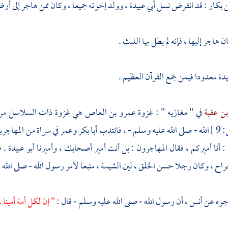
ن بكار
: قد انقرض نسل
أبي عبيدة ،
وولد إخوته جميعا ، وكان ممن هاجر إلى أ
 هاجر إليها ، فإنه لم يطل بها اللبث .
يدة
معدودا فيمن جمع القرآن العظيم .
ن عقبة
في " مغازيه " : غزوة
عمرو بن العاص
هي غزوة ذات السلاسل م
9 ]
الله - صلى الله عليه وسلم - ، فانتدب
أبا بكر
وعمر
في سراة من
المهاجري
: أنا أميركم ، فقال
المهاجرون
: بل أنت أمير أصحابك ، وأميرنا
أبو عبيدة
. 
جراح ،
وكان رجلا حسن الخلق ، لين الشيمة ، متبعا لأمر رسول الله - صلى الله
جوه عن
أنس
، أن رسول الله - صلى الله عليه وسلم - قال :
" إن لكل أمة أمينا 