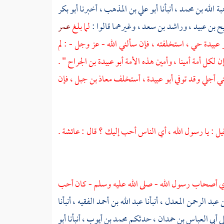
بة الله بن محمد ،
أنبأنا
أبو علي بن المذهب ،
أخبرنا
أبو بكر
 بن عبيد ،
وراشد بن سعد ،
وغيرهما قالوا :
لما بلغ
عمر
 عبيدة
حي ، استخلفته ، فإن سألني الله - عز وجل - : لم
 لكل أمة أمينا ، وأمين هذه الأمة
أبو عبيدة بن الجراح "
.
ني أجلي وقد توفي
أبو عبيدة ،
أستخلف
معاذ بن جبل ،
فإن
يل : يا رسول الله ، أي الناس أحب إليك ؟ قال :
عائشة
.
ي أصحاب رسول الله - صلى الله عليه وسلم - كان أحب
 عبد الرحمن المعدل ،
أنبأنا
عبد الله بن أحمد الفقيه ،
أنبأنا
لى
أبي العباس بن حمدان ،
حدثكم
محمد بن أيوب ،
أنبأنا
أبو