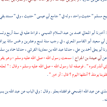
يح
مسلم
" حديث واحد ، وله في " جامع
أبي عيسى
" حديث ، وفي " مسند
بقي
: أخبرنا
أبو المعالي محمد بن عبد السلام التميمي ،
قراءة عليه في سنة أربع وتس
ن أبي سعيد أبو القاسم المعري ،
في رجب سنة تسع وعشرين وخمس مائة بهراة ، 
رنا
أبو يعلى أحمد بن علي ،
حدثنا
عبد الله بن معاوية القرشي ،
حدثنا
حماد بن سلم
ن
أبي عبيدة بن الجراح
:
سمعت رسول الله - صلى الله عليه وسلم - وهو يقول :
ني أنذركموه " . فوصفه لنا رسول الله - صلى الله عليه وسلم - وقال : " لع
لوبنا يومئذ ؟ أمثلها اليوم ؟ قال : أو خير "
.
مذي
عن
عبد الله الجمحي
فوافقناه بعلو . وقال : وفي الباب عن
عبد الله بن بس
ه .