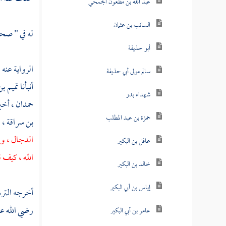
عبد الله بن مظعون الجمحي
السائب بن عثمان
له في " صح
أبو حذيفة
الرواية عنه 
سالم مولى أبي حذيفة
أنبأنا
تميم ب
شهداء بدر
حمدان ،
أخب
حمزة بن عبد المطلب
بن سراقة ،
ع
الدجال ، وإ
عاقل بن البكير
الله ، كيف ق
خالد بن البكير
إياس بن أبي البكير
أخرجه
التر
رضي الله عن
عامر بن أبي البكير