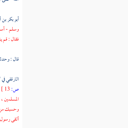
سعد بن معاذ
زيد بن الخطاب
أبو بكر بن أ
وسلم - أسق
أسعد بن زرارة
فقال : قم يا
عتبة بن غزوان
عكاشة بن محصن
قال : وحدثن
ثابت بن قيس
الترقفي في 
شهداء أجنادين واليرموك
ص:
13 ]
د
طليحة بن خويلد
المسلمين ،
وحسبك من ال
سعد بن الربيع
ألقى رسول ا
معن بن عدي