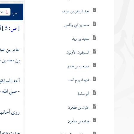
عبد الرحمن بن عوف
جزء
1
سعد بن أبي وقاص
[
ص:
5 ]
أ
سعيد بن زيد
عامر بن عبد
السابقون الأولون
بن معد بن ع
مصعب بن عمير
أحد السابقي
شهداء يوم أحد
- صلى الله 
أبو سلمة
عثمان بن مظعون
روى أحاديث
قدامة بن مظعون
حدث عنه
ا