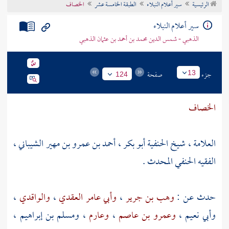
الرئيسية
سير أعلام النبلاء
الطبقة الخامسة عشر
الخصاف
تراجم الأعلام
سير أعلام النبلاء
الذهبي - شمس الدين محمد بن أحمد بن عثمان الذهبي
جزء
صفحة
13
124
الخصاف
العلامة ، شيخ الحنفية أبو بكر ، أحمد بن عمرو بن مهير الشيباني ،
الفقيه الحنفي المحدث .
حدث عن :
وهب بن جرير
،
وأبي عامر العقدي
،
والواقدي
،
وأبي نعيم
،
وعمرو بن عاصم
،
وعارم
،
ومسلم بن إبراهيم
،