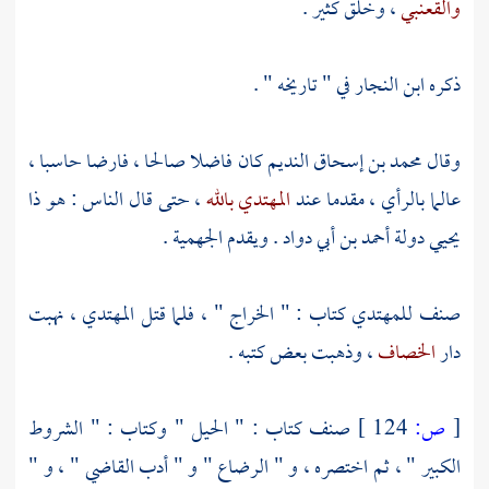
والقعنبي
، وخلق كثير .
ذكره
ابن النجار
في " تاريخه " .
وقال
محمد بن إسحاق النديم
كان فاضلا صالحا ، فارضا حاسبا ،
عالما بالرأي ، مقدما عند
المهتدي بالله
، حتى قال الناس : هو ذا
يحيي دولة
أحمد بن أبي دواد
. ويقدم
الجهمية
.
صنف
للمهتدي
كتاب : " الخراج " ، فلما قتل
المهتدي
، نهبت
دار
الخصاف
، وذهبت بعض كتبه .
[
ص:
124 ]
صنف كتاب : " الحيل " وكتاب : " الشروط
الكبير " ، ثم اختصره ، و " الرضاع " و " أدب القاضي " ، و "