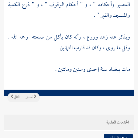
العصير وأحكامه " ، و " أحكام الوقوف " ، و " ذرع الكعبة
والمسجد والقبر " .
ويذكر عنه زهد وورع ، وأنه كان يأكل من صنعته -رحمه الله .
وقل ما روى ، وكان قد قارب الثمانين .
مات
ببغداد
سنة إحدى وستين ومائتين .
السابق
التالي
الخدمات العلمية
ترجمة علم