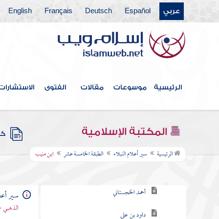
عربي
Español
Deutsch
Français
English
الطبقة التاسعة
الطبقة العاشرة
الطبقة الحادية عشرة
الطبقة الثانية عشرة
الرئيسية
موسوعات
مقالات
الفتوى
الاستشارات
الطبقة الثالثة عشر
الطبقة الرابعة عشر
المكتبة الإسلامية
كتب
الطبقة الخامسة عشر
الرئيسية
سير أعلام النبلاء
الطبقة الخامسة عشر
ابن منيب
أحمد بن طولون
أحمد الخجستاني
سير أعلا
الذهبي -
داود بن علي