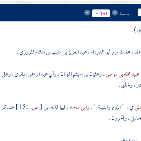
صفحة
151
ق )
افظ ، محدث مرو أبو الدرداء ، عبد العزيز بن منيب بن سلام المروزي .
عبيد الله بن موسى
،
وعثمان بن الهيثم المؤذن
،
وأبي عبد الرحمن المقرئ
،
وعلي ب
ير
، وخلق .
ائي
في : " اليوم والليلة " ،
وابن ماجه
، فيما قاله
ابن
[
ص:
151 ]
عساكر
،
حاملي
، وآخرون .
م
: صدوق .