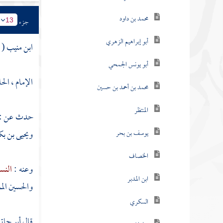
محمد بن داود
جزء
13
أبو إبراهيم الزهري
ابن منيب
( 
أبو يونس الجمحي
الإمام ، الح
محمد بن أحمد بن حسين
المنتظر
حدث عن :
ويحيى بن بك
يوسف بن بحر
الخصاف
وعنه :
النس
ابن المدبر
والحسين الم
السكري
قال
أبو حات