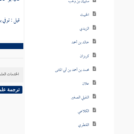
سليمان بن وهب
الخبيث
قيل : توفي ب
الزيدي
خالد بن أحمد
كربزان
محمد بن أحمد بن أبي المثنى
الخدمات العلم
علان
ترجمة علم
النفيلي الصغير
الكلاعي
القنطري