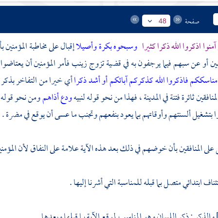
صفحة
48
 آمنوا اذكروا الله ذكرا كثيرا
وسبحوه بكرة وأصيلا
إقبال على مخاطبة المؤمنين 
افقين أو عن سبهم فيما يرجفون به في قضية تزوج
زينب
فأمر المؤمنين أن يعتاضوا
مناسككم فاذكروا الله كذكركم آبائكم أو أشد ذكرا
أي خيرا من التفاخر بذكر 
منافقين ثائرة فتنة في المدينة ، فهذا من نحو قوله لنبيه
ودع أذاهم
ومن نحو قوله
ا بتشغيل ألسنتهم وأوقاتهم بما يعود بنفعهم وتجنب ما عسى أن يوقع في مضرة .
على المنافقين بأن خوضهم في ذلك بعد هذه الآية علامة على النفاق لأن المؤمنين
ناف ابتدائي متصل بما قبله للمناسبة التي أشرنا إليها .
والذكر : ذكر اللسان وهو المناسب لموقع الآية بما قبلها وبعدها .