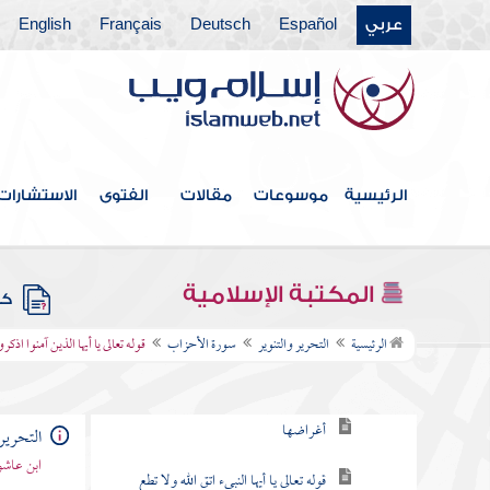
عربي
Español
Deutsch
Français
English
سورة النمل
سورة القصص
سورة العنكبوت
سورة الروم
الرئيسية
موسوعات
مقالات
الفتوى
الاستشارات
سورة لقمان
سورة السجدة
المكتبة الإسلامية
كتب
سورة الأحزاب
الرئيسية
التحرير والتنوير
سورة الأحزاب
قوله تعالى يا أيها الذين آمنوا اذك
مقدمة السورة
أغراضها
التحرير 
ابن عاشو
قوله تعالى يا أيها النبيء اتق الله ولا تطع