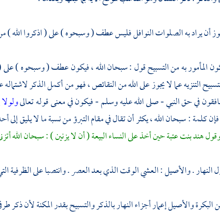
وز أن يراد به الصلوات النوافل فليس عطف ( وسبحوه ) على ( اذكروا الله ) 
ون المأمور به من التسبيح قول : سبحان الله ، فيكون عطف ( وسبحوه ) على (
سبيح التنزيه عما لا يجوز على الله من النقائص ، فهو من أكمل الذكر لاشتماله على
لمنافقون في حق النبي - صلى الله عليه وسلم - فيكون في معنى قوله تعالى
ولولا 
فإن كلمة : سبحان الله ، يكثر أن تقال في مقام التبرؤ من نسبة ما لا يليق إلى أ
قول
هند بنت عتبة
حين أخذ على النساء البيعة ( أن لا يزنين ) : سبحان الله أتزن
ل النهار . والأصيل : العشي الوقت الذي بعد العصر . وانتصبا على الظرفية التي ي
 البكرة والأصيل إعمار أجزاء النهار بالذكر والتسبيح بقدر المكنة لأن ذكر طرف