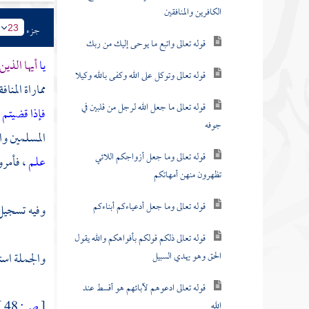
الكافرين والمنافقين
جزء
23
قوله تعالى واتبع ما يوحى إليك من ربك
يا
أيها الذين
قوله تعالى وتوكل على الله وكفى بالله وكيلا
مماراة المن
قوله تعالى ما جعل الله لرجل من قلبين في
فإذا قضيتم 
جوفه
المسلمين وال
قوله تعالى وما جعل أزواجكم اللائي
علم
، فأمرو
تظهرون منهن أمهاتكم
قوله تعالى وما جعل أدعياءكم أبناءكم
وفيه تسجيل 
قوله تعالى ذلكم قولكم بأفواهكم والله يقول
الحق وهو يهدي السبيل
والجملة استئ
قوله تعالى ادعوهم لآبائهم هو أقسط عند
[
ص:
48 ]
الله