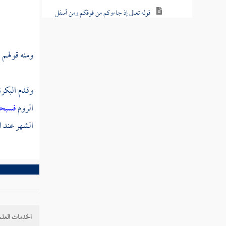
قوله تعالى إذ جاءوكم من فوقكم ومن أسفل
منكم وإذ زاغت الأبصار وبلغت القلوب الحناجر
قوله تعالى وإذ يقول المنافقون والذين في
ومنه قولهم 
قلوبهم مرض ما وعدنا الله ورسوله إلا غرورا
قوله تعالى ولو دخلت عليهم من أقطارها ثم
وقدم البكرة
سئلوا الفتنة لآتوها
الروم
فسبحا
قوله تعالى ولقد كانوا عاهدوا الله من قبل لا
الشهر عند 
يولون الأدبار
قوله تعالى قل لن ينفعكم الفرار إن فررتم من
الموت أو القتل
قوله تعالى قل من ذا الذي يعصمكم من الله
إن أراد بكم سوءا أو أراد بكم رحمة
الخدمات العلم