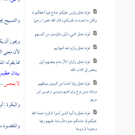
قوله تعالى وليس عليكم جناح فيما أخطأتم به
والتسبيح يج
ولكن ما تعمدت قلوبكم وكان الله غفورا رحيما
قوله تعالى النبيء أولى بالمؤمنين من أنفسهم
ويجوز أن يك
قوله تعالى وأزواجه أمهاتهم
لأن معنى الت
مما يقوله ا
قوله تعالى وأولوا الأرحام بعضهم أولى
ببعض في كتاب الله
بهتان عظيم
لا ينجس
.
و
قوله تعالى وإذ أخذنا من النبيئين ميثاقهم
ومنك ومن نوح وإبراهيم وموسى وعيسى ابن
مريم
والبكرة : أو
قوله تعالى يا أيها الذين آمنوا اذكروا نعمة الله
عليكم إذ جاءتكم جنود فأرسلنا عليهم ريحا
والمقصود من
وجنودا لم تروها