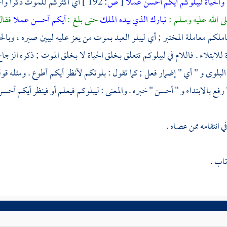
والحياة ليبلوكم أيكم أحسن عملا
[
ص:
192 ]
أي أكثركم للموت ذكرا وأح
لى الله عليه وسلم :
تبارك الذي بيده الملك
حتى بلغ :
أيكم أحسن عملا
فقال
املكم معاملة المختبر ; أي ليبلو العبد بموت من يعز عليه ليبين صبره ، وبالح
 للابتلاء . فاللام في ليبلوكم تتعلق بخلق الحياة لا بخلق الموت ; ذكره
الزجا
 البلوى و " أي " إضمار فعل ; كما تقول : بلوتكم لأنظر أيكم أطوع . ومثله قول
رفع بالابتداء و " أحسن " خبره . والمعنى : ليبلوكم فيعلم أو فينظر أيكم أحسن
ي انتقامه ممن عصاه .
تاب .