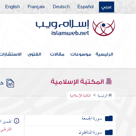
عربي
Español
Deutsch
Français
English
سورة الصف
سورة الجمعة
سورة المنافقون
سورة التغابن
الرئيسية
موسوعات
مقالات
الفتوى
الاستشارات
سورة الطلاق
سورة التحريم
المكتبة الإسلامية
كتب
سورة الملك
الرئيسية
المكتبة الإسلامية
سورة ن
تفسير ا
سورة الحاقة
القرطبي 