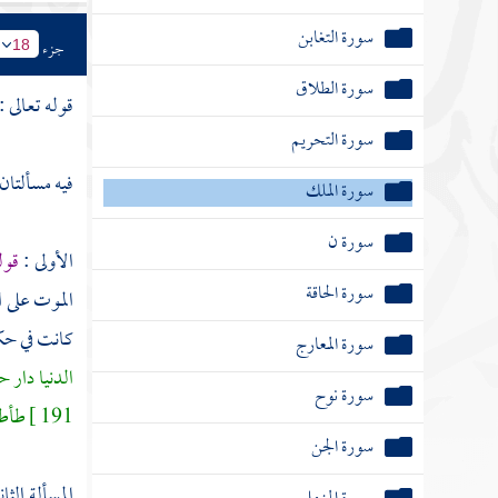
سورة المعارج
جزء
سورة نوح
18
سورة الجن
قوله تعالى :
سورة المزمل
فيه مسألتان 
سورة المدثر
سورة القيامة
الأولى :
قول
الموت على ال
سورة الإنسان
كانت في حك
سورة المرسلات
الدنيا دار 
سورة عم وتسمى سورة النبأ
191 ]
طأطأ
سورة النازعات
المسألة الثان