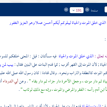
صفحة
191
الذي خلق الموت والحياة ليبلوكم أيكم أحسن عملا وهو العزيز الغفور
:
ه تعالى :
الذي خلق الموت والحياة
فيه مسألتان : قيل : المعنى خلقكم للموت 
حياة ; لأن الموت إلى القهر أقرب ; كما قدم البنات على البنين فقال :
يهب لمن يش
م الموت كالنطفة والتراب ونحوه . وقال
قتادة
: كان رسول الله صلى الله علي
حياة ثم دار موت ، وجعل الآخرة دار جزاء ثم دار بقاء "
. وعن
أبي الدرداء
أن
 ابن آدم رأسه : الفقر والمرض والموت ، وإنه مع ذلك لوثاب "
.
ية :
الموت والحياة
قدم الموت على الحياة ، لأن أقوى الناس داعيا إلى العمل م