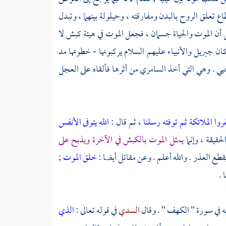
ع تعلق الروح بالبدن ومفارقته ، وحيلولة بينهما ، وتبدل
ل
أن الموت والحياة جسمان ، فجعل الموت في هيئة كبش لا
كان
جبريل
والأنبياء عليهم السلام يركبونها - خطوتها مد
 حيي . وهي التي أخذ
السامري
من أثرها فألقاه على العجل
روا الملائكة
ثم توفته رسلنا
، ثم قال :
الله يتوفى الأنفس
قيقة ، وإنما
يمثل الموت بالكبش في الآخرة ويذبح على
قطع العذر . والله أعلم . وعن
مقاتل
أيضا :
خلق الموت
;
 .
ه في سورة " الكهف " . وقال
السدي
في قوله تعالى :
الذي