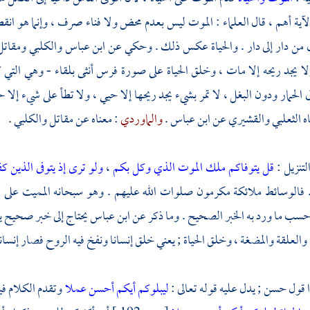
لآية أهم ، قال العلماء : الموت ليس بعدم محض ولا فناء صرف ، وإنما هو انقطا
ل من دار إلى دار . والحياة عكس ذلك . وحكي عن
ابن عباس
والكلبي
ومقات
ا يجد ريحه إلا مات ، وخلق الحياة على صورة فرس أنثى بلقاء - وهي التي 
 الحمار ودون البغل ، لا تمر بشيء يجد ريحها إلا حيي ، ولا تطأ على شيء إلا
ه
الثعلبي
والقشيري
عن
ابن عباس
.
والماوردي
: معناه عن
مقاتل
والكلبي
.
لتنزيل :
قل يتوفاكم ملك الموت الذي وكل بكم
،
ولو ترى إذ يتوفى الذين كف
 فالوسائط ملائكة مكرمون صلوات الله عليهم . وهو سبحانه المميت على الح
سب ما ورد به الخبر الصحيح . وما ذكر عن
ابن عباس
يحتاج إلى خبر صحيح ي
والعلقة والمضغة ، وخلق الحياة ; يعني خلق إنسانا ونفخ فيه الروح فصار إنسانا
قول حسن ; يدل عليه قوله تعالى :
ليبلوكم أيكم أحسن عملا
وتقدم الكلام في