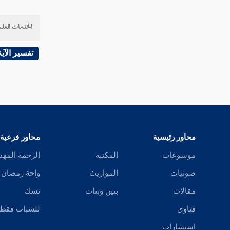
سورة العاديات
الخدمات العلم
سورة القارعة
تفسير الآية
سورة التكاثر
تفسير سورة والعصر
تفسير سورة الهمزة
تفسير سورة الفيل
محاور رئيسية
محاور فرعية
موسوعات
المكتبة
الرحمة المهد
تفسير سورة قريش
صوتيات
المواريث
واحة رمضان
تفسير سورة الماعون
مقالات
بنين وبنات
نسك
تفسير سورة الكوثر
فتاوى
للشباب فقط
استشارات