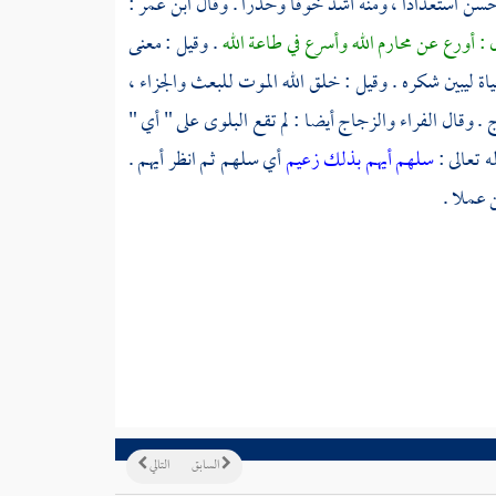
سن استعدادا ، ومنه أشد خوفا وحذرا . وقال
ابن عمر
:
 : أورع عن محارم الله وأسرع في طاعة الله
. وقيل : معنى
ياة ليبين شكره . وقيل : خلق الله الموت للبعث والجزاء ،
ج
. وقال الفراء
والزجاج
أيضا : لم تقع البلوى على " أي "
ه تعالى :
سلهم أيهم بذلك زعيم
أي سلهم ثم انظر أيهم .
 عملا .
السابق
التالي