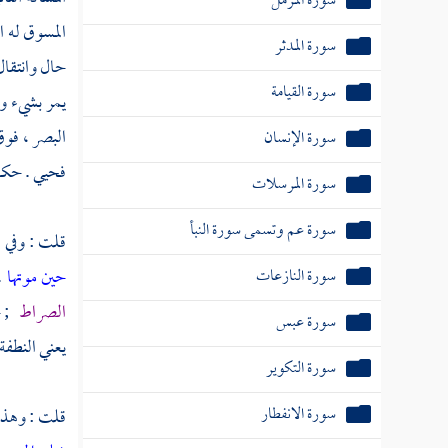
سورة عبس
المسوق له ا
سورة التكوير
حال وانتقا
يمر بشيء ول
سورة الانفطار
البصر ، فوق
سورة المطففين
فحيي . حكا
سورة الانشقاق
قلت : وفي ا
سورة البروج
حين موتها
.
سورة الطارق
الصراط
; ح
سورة الأعلى
يعني النطفة 
سورة الغاشية
قلت : وهذا 
سورة الفجر