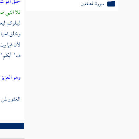
خلق الموت 
سورة البلد
تلا النبي ص
سورة الشمس
ليبلوكم ليع
وخلق الحياة
سورة الليل
لأن فيما بين
سورة الضحى
ف " أيكم " 
سورة ألم نشرح
وهو العزيز
ف
تفسير سورة التين
سورة العلق
الغفور لمن 
سورة القدر
تفسير سورة لم يكن
سورة الزلزلة