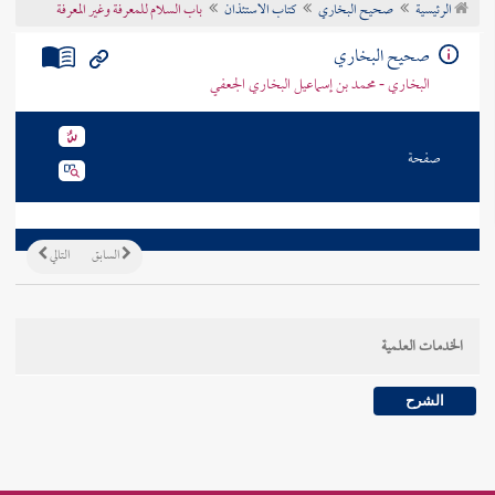
الرئيسية
صحيح البخاري
كتاب الاستئذان
باب السلام للمعرفة وغير المعرفة
تراجم الأعلام
صحيح البخاري
البخاري - محمد بن إسماعيل البخاري الجعفي
صفحة
السابق
التالي
الخدمات العلمية
الشرح