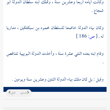
وكانت أيامه أربعا وعشرين سنة ، وتملك ابنه
سلطان الدولة أبو
شجاع
.
وكان
بهاء الدولة
خاضعا للسلطان
محمود بن سبكتكين
، مداريا
له .
[
ص:
186 ]
وقام ابنه بعده اثنتي عشرة سنة ، وأخذت الدولة البويهية تتناقص
.
وقيل : بل كان ملك
بهاء الدولة
اثنتين وعشرين سنة ويومين .
السابق
التالي