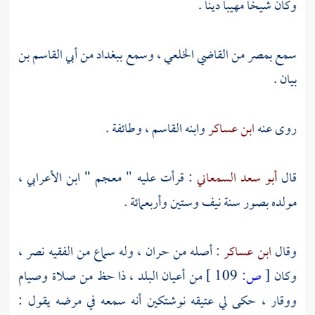
وكان شيخا مهيبا دينا .
سمع
بمصر
من
القاضي الخلعي
، وسمع
ببغداد
من
أبي القاسم بن
بيان
.
روى عنه
ابن عساكر
وابنه
القاسم
، وطائفة .
قال
أبو سعد السمعاني
: قرأت عليه " معجم "
ابن الأعرابي
،
مولده
بصور
سنة نيف وستين وأربعمائة .
وقال
ابن عساكر
: أصله من
حران
، وله سماع من الفقيه
نصر
،
وكان
[
ص:
109 ]
من أعيان البلد ، ذا حظ من صلاة وصيام
ووقار ، حكى لي عتيقه
نوشتكين
أنه سمعه في مرضه يقول :