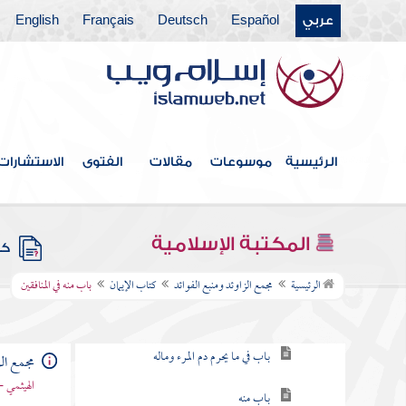
عربي
Español
Deutsch
Français
English
الرئيسية
موسوعات
مقالات
الفتوى
الاستشارات
فهرس الكتاب
خطبة الكتاب
المكتبة الإسلامية
كتب
كتاب الإيمان
الرئيسية
مجمع الزاوئد ومنبع الفوائد
كتاب الإيمان
باب منه في المنافقين
باب فيمن شهد أن لا إله إلا الله
باب في ما يحرم دم المرء وماله
مجمع الز
الهيثمي -
باب منه