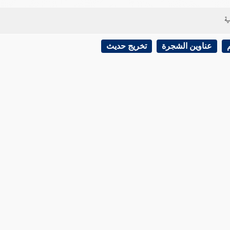
ية
عناوين الشجرة
تخريج حديث