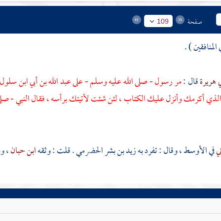
صفحة
109
المنافقين ) .
ي هريرة
قال :
مر رسول - صلى الله عليه وسلم - على
عبد الله بن أبي ابن سلول
الذي أكرمك وأنزل عليك الكتاب ، لئن شئت لأتيتك برأسه ، فقال النبي - صلى 
ني
في الأوسط ، وقال : تفرد به
زيد بن بشر الحضرمي
. قلت : وثقه
ابن حبان
، وب