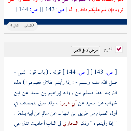
تروه فإن غم عليكم فاقدروا له
[
ص:
143 ]
[
ص:
144 ]
السابق
التالي
الشرح
[
ص:
143 ]
[
ص:
144 ]
قوله : ( باب قول النبي -
صلى الله عليه وسلم - : إذا رأيتم الهلال فصوموا ) هذه
الترجمة لفظ
مسلم
من رواية
إبراهيم بن سعد
عن
ابن
شهاب
عن
سعيد
عن
أبي هريرة
، وقد سبق للمصنف في
أول الصيام من طريق
ابن شهاب
عن
سالم
عن أبيه بلفظ :
" إذا رأيتموه " وذكر
البخاري
في الباب أحاديث تدل على