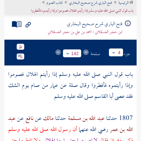
الرئيسية
فتح الباري شرح صحيح البخاري
كتاب الصوم
تراجم الأعلام
باب قول النبي صلى الله عليه وسلم إذا رأيتم الهلال فصوموا وإذا رأيتموه فأفطروا
فتح الباري شرح صحيح البخاري
ابن حجر العسقلاني - أحمد بن علي بن حجر العسقلاني
جزء
صفحة
4
142
باب قول النبي صلى الله عليه وسلم إذا رأيتم الهلال فصوموا
وإذا رأيتموه فأفطروا وقال صلة عن عمار من صام يوم الشك
فقد عصى أبا القاسم صلى الله عليه وسلم
1807 حدثنا
عبد الله بن مسلمة
حدثنا
مالك
عن
نافع
عن
عبد
الله بن عمر
رضي الله عنهما
أن رسول الله صلى الله عليه وسلم
ذكر رمضان فقال
لا تصوموا حتى تروا الهلال
ولا تفطروا حتى