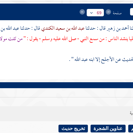
صفحة
69
أحمد بن زهير
قال : حدثنا
عبد الله بن سعيد الكندي
قال : حدثنا
عبد الله بن
يا
ينشد الناس : من سمع النبي - صلى الله عليه وسلم - يقول : "
من كنت مولاه
الحديث عن
الأجلح
إلا ابنه
عبد الله
" .
ية
عناوين الشجرة
تخريج حديث