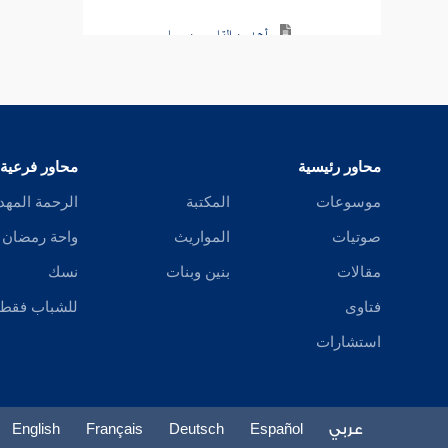
أحمد بن القاسم بن مساور
الجوهري
أحمد بن علي الأبار
أحمد بن إبراهيم بن ملحان
محاور رئيسية
محاور فرعية
البغدادي
موسوعات
المكتبة
الرحمة المهد
أحمد بن بشير الطيالسي
صوتيات
المواريث
واحة رمضان
أحمد بن يحيي الحلواني
مقالات
بنين وبنات
نسك
فتاوى
للشباب فقط
أحمد بن مسعود المقدسي
استشارات
أحمد بن صالح الملكي
أحمد بن عبد الرحمن بن عقال
الحراني
عربي
Español
Deutsch
Français
English