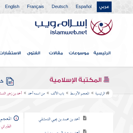
عربي
Español
Deutsch
Français
English
الرئيسية
موسوعات
مقالات
الفتوى
الاستشارات
فهرس الكتاب
المكتبة الإسلامية
كتب
باب الألف
الرئيسية
المعجم الأوسط
باب الألف
من اسمه أحمد
أحمد بن زهير التس
من اسمه أحمد
أحمد بن عبد الوهاب الحوطي
المعجم
أحمد بن محمد بن يحيي الدمشقي
الطبراني 