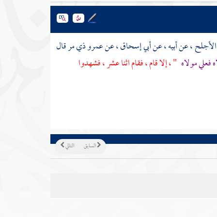
 الأجلح
، عن أبيه ، عن
أبي إسحاق
، عن
عمرو ذي مر
قال
 فعلي مولاه
" ، إلا قام ، فقام اثنا عشر ،
فشهدوا
السابق
التالي