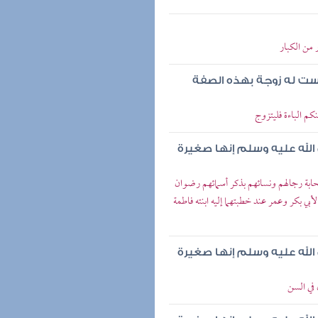
من الكبار
ست له زوجة بهذه الصفة
م الباءة فليتزوج
لله عليه وسلم إنها صغيرة
بة رجالهم ونسائهم بذكر أسمائهم رضوان
أبي بكر وعمر عند خطبتهما إليه ابنته فاطمة
لله عليه وسلم إنها صغيرة
 في السن