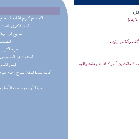
عل
(3) التوضيح لشرح الجامع الصحيح
لا يفعل
(2) السنن الكبرى للنسائي
(1) صحيح ابن حبان
فاء وأنكحوا إليهم
(1) المصنف
(1) طرح التثريب
(1) المستدرك على الصحيحين
باد > مالك بن أنس > فضله وعلمه وفقهه
(1) فيض القدير
ا
(1) حلية الأولياء وطبقات الأصفياء