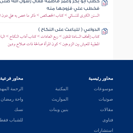
خطب أبو بكر وعمر فاطمة فقال رسول الله صلى ا
فخطب علي فزوجها منه
السنن الكبرى للنسائي > كتاب الخصائص > ذكر ما خص به علي دون ال
الدواعي ( للباعث على النكاح )
كتاب إتحاف السادة المتقين > ربع العادات > كتاب آداب النكاح > الباب
المطيبة للعيش بين الزوجين > كون المرأة صالحة ذات صلاح ودين
محاور رئيسية
محاور فرعية
موسوعات
المكتبة
الرحمة المهد
صوتيات
المواريث
واحة رمضان
مقالات
بنين وبنات
نسك
فتاوى
للشباب فقط
استشارات