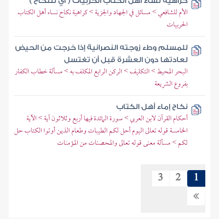
كراهية نساء أهل الكتاب الحربيات ( أي للنكاح )
الأم للشافعي > مسائل في الجهاد والجزية > كراهية نكاح نساء أهل الكتاب
الحربيات
للمسلم وطء زوجته النصرانية إذا خرجت من الحيض
لعادتها دون العشرة قبل أن تغتسل
البحر المحيط > التكليف > الركن الرابع المكلف به > مسألة خطاب الكفار
بفروع الشريعة
نكاح إماء أهل الكتاب
أحكام القرآن لابن العربي > سورة المائدة فيها أربع وثلاثون آية > الآية
الخامسة قوله تعالى اليوم أحل لكم الطيبات وطعام الذين أوتوا الكتاب حل
لكم > مسألة معنى قوله تعالى والمحصنات من المؤمنات
3
2
1