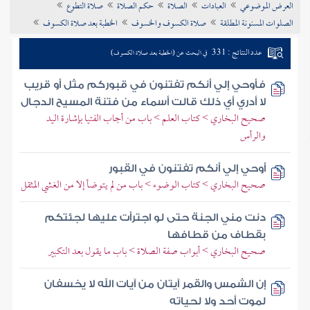
العرض الموضوعي
العبادات
الصلاة
حكم الصلاة
صلاة التطوع
تراجم الأعلام
الصلوات المسنونة المطلقة
صلاة الكسوف والخسوف
الخطبة بعد صلاة الكسوف
عدد النتائج : 331
في البحث عن (الخطبة بعد صلاة الكسوف)
فأوحي إلي أنكم تفتنون في قبوركم مثل أو قريب
لا أدري أي ذلك قالت أسماء من فتنة المسيح الدجال
صحيح البخاري > كتاب العلم > باب من أجاب الفتيا بإشارة اليد
والرأس
أوحي إلي أنكم تفتنون في القبور
صحيح البخاري > كتاب الوضوء > باب من لم يتوضأ إلا من الغشي المثقل
دنت مني الجنة حتى لو اجترأت عليها لجئتكم
بقطاف من قطافها
صحيح البخاري > أبواب صفة الصلاة > باب ما يقول بعد التكبير
إن الشمس والقمر آيتان من آيات الله لا يخسفان
لموت أحد ولا لحياته