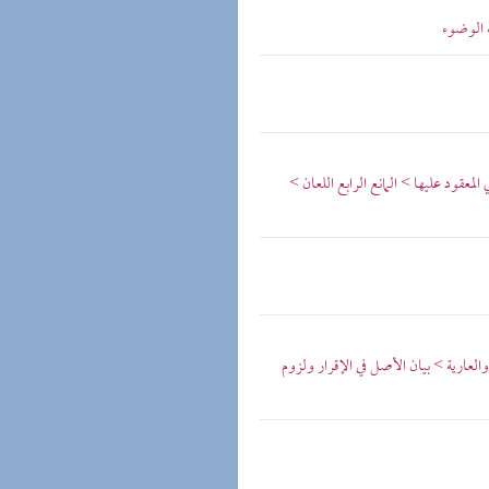
 الوضوء
معقود عليها > المانع الرابع اللعان >
العارية > بيان الأصل في الإقرار ولزوم