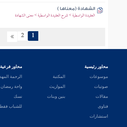
الشهادة (معناها )
العقيدة الواسطية > شرح العقيدة الواسطية > معنى الشهادة
2
1
محاور رئيسية
محاور فرعية
موسوعات
المكتبة
الرحمة المهد
صوتيات
المواريث
واحة رمضان
مقالات
بنين وبنات
نسك
فتاوى
للشباب فقط
استشارات