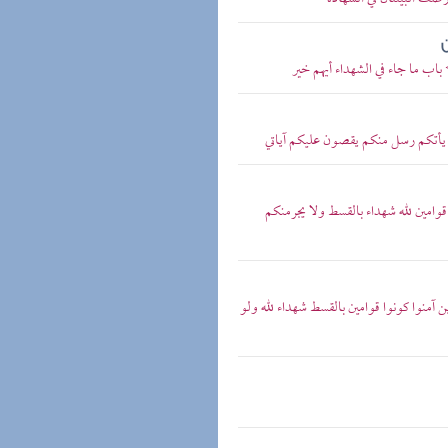
اب ما جاء في الشهداء أيهم خير
لم يأتكم رسل منكم يقصون عليكم آياتي
وا قوامين لله شهداء بالقسط ولا يجرمنكم
ين آمنوا كونوا قوامين بالقسط شهداء لله ولو