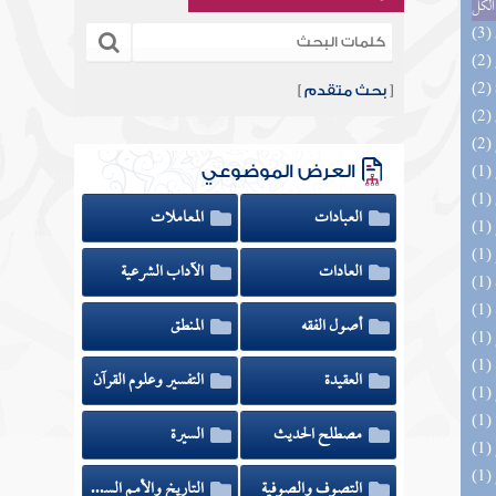
الكل
[
بحث متقدم
]
العرض الموضوعي
العبادات
المعاملات
العادات
الآداب الشرعية
أصول الفقه
المنطق
العقيدة
التفسير وعلوم القرآن
مصطلح الحديث
السيرة
التصوف والصوفية
التاريخ والأمم السابقة