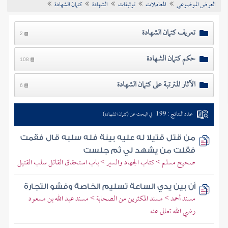
العرض الموضوعي
المعاملات
توثيقات
الشهادة
كتمان الشهادة
تراجم الأعلام
تعريف كتمان الشهادة
2
حكم كتمان الشهادة
108
الآثار المترتبة على كتمان الشهادة
6
عدد النتائج : 199
في البحث عن (كتمان الشهادة)
من قتل قتيلا له عليه بينة فله سلبه قال فقمت
فقلت من يشهد لي ثم جلست
صحيح مسلم > كتاب الجهاد والسير > باب استحقاق القاتل سلب القتيل
أن بين يدي الساعة تسليم الخاصة وفشو التجارة
مسند أحمد > مسند المكثرين من الصحابة > مسند عبد الله بن مسعود
رضي الله تعالى عنه