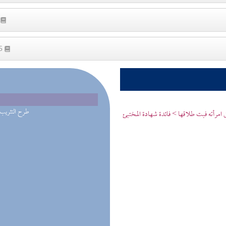
1
25
(1) طرح التثريب
مرأته فبت طلاقها > فائدة شهادة المختبئ