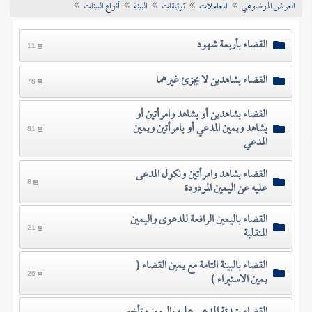
العرض الموضوعي
المعاملات
توثيقات
البينة
أنواع البينات
تراجم الأعلام
القضاء بأربعة شهود
11
القضاء بشاهدين لا يجزئ غيرهما
78
القضاء بشاهدين أو بشاهد وامرأتين أو
بشاهد ويمين المدعي أو بامرأتين ويمين
81
المدعي
القضاء بشاهد وامرأتين ونكول المدعى
عليه عن اليمين المردودة
8
القضاء باليمين الرافعة للدعوى واليمين
المنقلبة
21
القضاء بالبينة التامة مع يمين القضاء (
يمين الاستبراء )
26