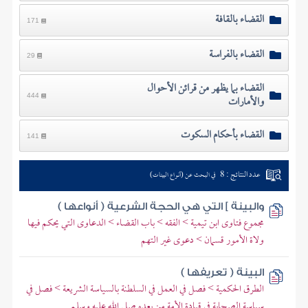
القضاء بالقافة
171
القضاء بالفراسة
29
القضاء بما يظهر من قرائن الأحوال
والأمارات
444
القضاء بأحكام السكوت
141
عدد النتائج : 8
في البحث عن (أنواع البينات)
والبينة ] التي هي الحجة الشرعية ( أنواعها )
مجموع فتاوى ابن تيمية > الفقه > باب القضاء > الدعاوى التي يحكم فيها
ولاة الأمور قسمان > دعوى غير التهم
البينة ( تعريفها )
الطرق الحكمية > فصل في العمل في السلطنة بالسياسة الشريعة > فصل في
سياسة الصحابة في قيادة الأمة من بعده صلى الله عليه وسلم