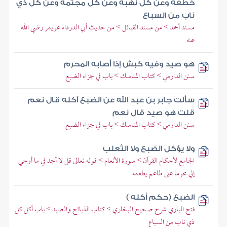
خطفة وعن كل نهبة وعن كل مجثمة وعن كل ذي
ناب من السباع
مسند أحمد > من مسند القبائل > من حديث أبي الدرداء عويمر رضي الله
عنه
هو صيد وفيه كبش إذا أصابه المحرم
سنن الدارمي > كتاب المناسك > باب في جزاء الضبع
سألت جابر بن عبد الله عن الضبع آكله قال نعم
قلت هو صيد قال نعم
سنن الدارمي > كتاب المناسك > باب في جزاء الضبع
ولا يؤكل الضبع ولا الثعلب
الجامع لأحكام القرآن > سورة الأنعام > قوله تعالى قل لا أجد في ما أوحي
إلي محرما على طاعم يطعمه
الضبع (حكم أكله )
فتح الباري شرح صحيح البخاري > كتاب الذبائح والصيد > باب أكل كل
ذي ناب من السباع