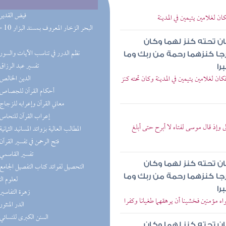
(4) فيض القدير
ن لغلامين يتيمين في المدينة
ان تحته كنز لهما وكان
(2) نظم الدرر في تناسب الآيات والسور
رجا كنزهما رحمة من ربك وما
(2) تفسير عبد الرزاق
را
ن لغلامين يتيمين في المدينة وكان تحته كنز
(2) الدين الخالص
(2) أحكام القرآن للجصاص
(1) معاني القرآن وإعرابه للزجاج
(1) إعراب القرآن للنحاس
لى وإذ قال موسى لفتاه لا أبرح حتى أبلغ
(1) المطالب العالية بزوائد المسانيد الثمانية
(1) فتح الرحمن في تفسير القرآن
(1) تفسير القاسمي
ان تحته كنز لهما وكان
رجا كنزهما رحمة من ربك وما
لعلوم ال
را
(1) زهرة التفاسير
ه مؤمنين فخشينا أن يرهقهما طغيانا وكفرا
(1) الدر المنثور
(1) السنن الكبرى للنسائي
ان تحته كنز لهما وكان