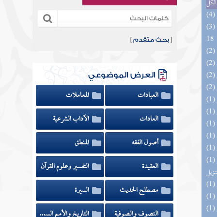
الكل
(3) البحر الزخار المعروف بمسند البزار 10 -
18
[
بحث متقدم
]
العرض الموضوعي
العبادات
المعاملات
العادات
الآداب الشرعية
أصول الفقه
المنطق
(1) التحصيل لفوائد كتاب التفصيل الجامع
العقيدة
التفسير وعلوم القرآن
تنزيل
مصطلح الحديث
السيرة
التصوف والصوفية
التاريخ والأمم السابقة