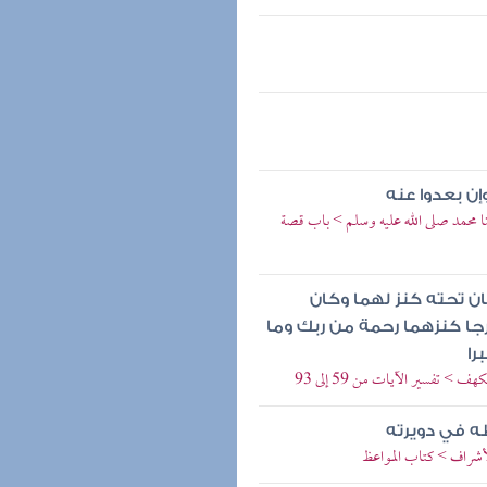
إن بعدوا عنه
 محمد صلى الله عليه وسلم > باب قصة
ان تحته كنز لهما وكان
رجا كنزهما رحمة من ربك وما
را
 تفسير الآيات من 59 إلى 93
ظه في دويرته
لأشراف > كتاب المواعظ