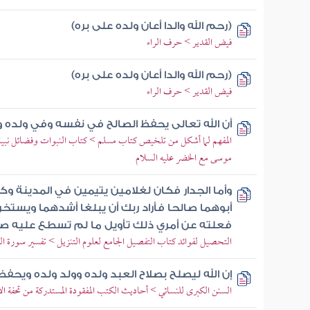
(رحم الله والدا أعان ولده على بره)
فيض القدير > حرف الراء
(رحم الله والدا أعان ولده على بره)
فيض القدير > حرف الراء
أن الله تعالى يحفظ الصالح في نفسه وفي ولده و
المفهم لما أشكل من تلخيص كتاب مسلم > كتاب النبوات وفضائل نبينا
موسى مع الخضر عليه السلام
وأما الجدار فكان لغلامين يتيمين في المدينة وك
أبوهما صالحا فأراد ربك أن يبلغا أشدهما ويستخ
فعلته عن أمري ذلك تأويل ما لم تسطع عليه صب
التحصيل لفوائد كتاب التفصيل الجامع لعلوم التنزيل > تفسير سورة الكهف >
إن الله ليصلح بصلاح العبد ولده وولد ولده ويحف
السنن الكبرى للنسائي > أحاديث الكتب المفقودة المستدركة من تحفة ا