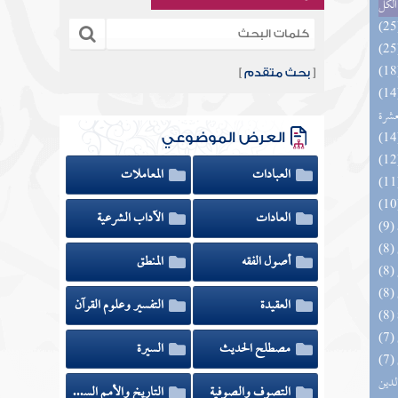
الكل
[
بحث متقدم
]
المهرة بالفوائد المبتكرة من أطراف
عشرة
العرض الموضوعي
العبادات
المعاملات
العادات
الآداب الشرعية
أصول الفقه
المنطق
العقيدة
التفسير وعلوم القرآن
مصطلح الحديث
السيرة
(7) إتحاف السادة المتقين بشرح إحياء علوم
لدين
التصوف والصوفية
التاريخ والأمم السابقة