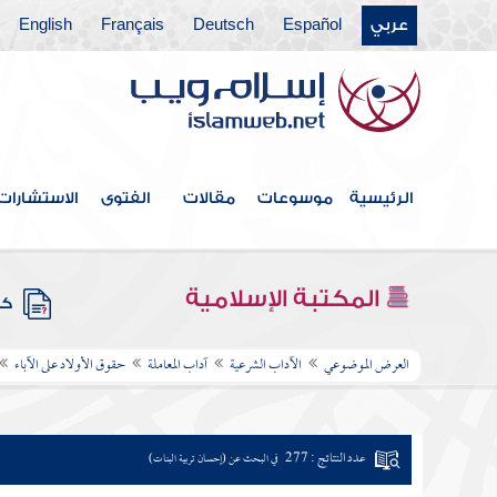
عربي
Español
Deutsch
Français
English
الرئيسية
موسوعات
مقالات
الفتوى
الاستشارات
المكتبة الإسلامية
كتب
العرض الموضوعي
الآداب الشرعية
آداب المعاملة
حقوق الأولاد على الآباء
عدد النتائج : 277
في البحث عن (إحسان تربية البنات)