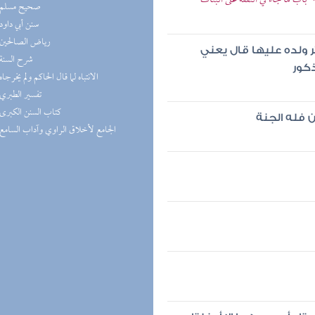
باب ما جاء في النفقة على البنات
(3) صحيح مسلم
(2) سنن أبي داود
(2) رياض الصالحين
 ولده عليها قال يعني
(2) شرح السنة
ذكور
(2) الانتباه لما قال الحاكم ولم يخرجاه
(1) تفسير الطبري
(1) كتاب السنن الكبرى
 فله الجنة
(1) الجامع لأخلاق الراوي وآداب السامع