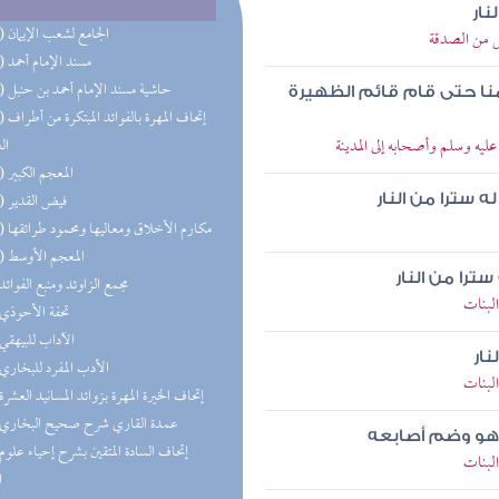
نار
(25) الجامع لشعب الإيمان
ل من الصدقة
(25) مسند الإمام أحمد
(18) حاشية مسند الإمام أحمد بن حنبل
ومنا حتى قام قائم الظهيرة
(14) إتحاف 
يه وسلم وأصحابه إلى المدينة
ال
(14) المعجم الكبير
(12) فيض القدير
 سترا من النار
(11) مكارم الأخلاق ومعاليها ومحمود طرائقها
(10) المعجم الأوسط
را من النار
(9) مجمع الزاوئد ومنبع الفوائد
لبنات
(8) تحفة الأحوذي
(8) الآداب للبيهقي
نار
(8) الأدب المفرد للبخاري
لبنات
(8) إتحاف الخيرة المهرة بزوائد المسانيد العشرة
(7) عمدة القاري شرح صحيح البخاري
 وهو وضم أصابعه
لبنات
ا